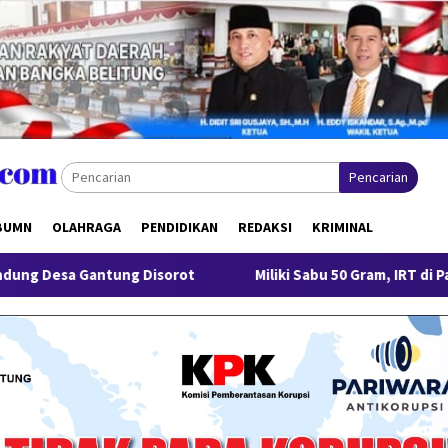
Pencarian
BUMN
OLAHRAGA
PENDIDIKAN
REDAKSI
KRIMINAL
tung Disorot
Miliki Sabu 50 Gram, IRT di Pangkalpinang 