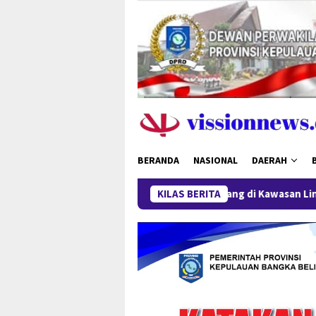
Loncat
ke
konten
BERANDA
NASIONAL
DAERAH
a Timah Turun, Aktivitas Tambang di Kawasan Lindung Desa Gan
KILAS BERITA