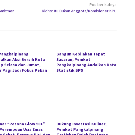
Pos berikutnya
Komitmen
Ridho: Itu Bukan Anggota/Komisioner KPU
Pangkalpinang
Bangun Kebijakan Tepat
alkan Aksi Bersih Kota
Sasaran, Pemkot
ap Selasa dan Jumat,
Pangkalpinang Andalkan Data
r Pagi Jadi Fokus Pekan
Statistik BPS
nar “Pesona Glow 50+”
Dukung Investasi Kuliner,
 Perempuan Usia Emas
Pemkot Pangkalpinang
p Sehat, Percaya Diri, dan
Gratiskan Pajak Restoran