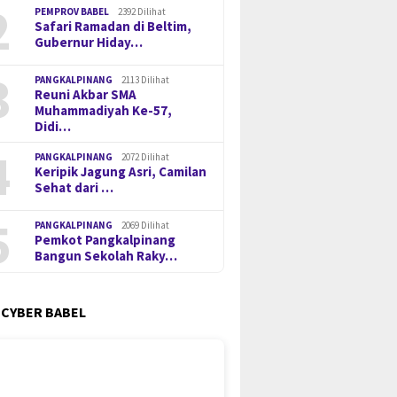
2
PEMPROV BABEL
2392 Dilihat
Safari Ramadan di Beltim,
Gubernur Hiday…
3
PANGKALPINANG
2113 Dilihat
Reuni Akbar SMA
Muhammadiyah Ke-57,
Didi…
4
PANGKALPINANG
2072 Dilihat
Keripik Jagung Asri, Camilan
Sehat dari …
5
PANGKALPINANG
2069 Dilihat
Pemkot Pangkalpinang
Bangun Sekolah Raky…
 CYBER BABEL