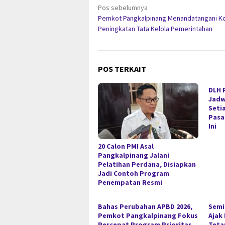
Navigasi
Pos sebelumnya
Pemkot Pangkalpinang Menandatangani 
pos
Peningkatan Tata Kelola Pemerintahan
POS TERKAIT
DLH 
Jadw
Seti
Pasa
Ini
20 Calon PMI Asal
Pangkalpinang Jalani
Pelatihan Perdana, Disiapkan
Jadi Contoh Program
Penempatan Resmi
Bahas Perubahan APBD 2026,
Semi
Pemkot Pangkalpinang Fokus
Ajak
Percepat Program Prioritas
Teta