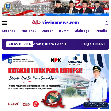
Loncat
ke
konten
Menu
Mobile
Beranda
Nasional
Daerah
BUMN
Olahraga
Pendidik
a FC Borong Juara 1 dan 3
KILAS BERITA
Harga Timah Turun, Aktivitas 