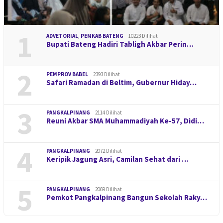
1
ADVETORIAL
,
PEMKAB BATENG
10223 Dilihat
Bupati Bateng Hadiri Tabligh Akbar Perin…
2
PEMPROV BABEL
2393 Dilihat
Safari Ramadan di Beltim, Gubernur Hiday…
3
PANGKALPINANG
2114 Dilihat
Reuni Akbar SMA Muhammadiyah Ke-57, Didi…
4
PANGKALPINANG
2072 Dilihat
Keripik Jagung Asri, Camilan Sehat dari …
5
PANGKALPINANG
2069 Dilihat
Pemkot Pangkalpinang Bangun Sekolah Raky…