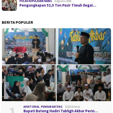
POLDA KEPULAUAN BABEL
6 Agustus 2026
Pengungkapan 52,5 Ton Pasir Timah Ilegal…
BERITA POPULER
1
ADVETORIAL
,
PEMKAB BATENG
10223 Dilihat
Bupati Bateng Hadiri Tabligh Akbar Perin…