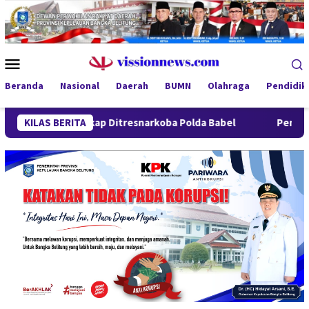
Loncat
ke
konten
Menu
Mobile
Beranda
Nasional
Daerah
BUMN
Olahraga
Pendidik
tangkap Ditresnarkoba Polda Babel
KILAS BERITA
Pengungkapan 52,5 Ton 