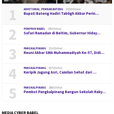
1
ADVETORIAL
,
PEMKAB BATENG
10223 Dilihat
Bupati Bateng Hadiri Tabligh Akbar Perin…
2
PEMPROV BABEL
2393 Dilihat
Safari Ramadan di Beltim, Gubernur Hiday…
3
PANGKALPINANG
2114 Dilihat
Reuni Akbar SMA Muhammadiyah Ke-57, Didi…
4
PANGKALPINANG
2072 Dilihat
Keripik Jagung Asri, Camilan Sehat dari …
5
PANGKALPINANG
2069 Dilihat
Pemkot Pangkalpinang Bangun Sekolah Raky…
MEDIA CYBER BABEL