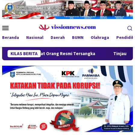
Loncat
ke
konten
Menu
Mobile
Beranda
Nasional
Daerah
BUMN
Olahraga
Pendidik
, Empat Orang Resmi Tersangka
KILAS BERITA
Tinjau Program MBG 3B di 