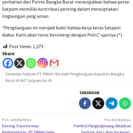
perhatian dari Polres Bangka Barat menunjukkan bahwa peran
Satpam memiliki kontribusi penting dalam menciptakan
lingkungan yang aman.
“Penghargaan ini menjadi bukti bahwa kerja keras Satpam
diakui. Kami akan terus bersinergi dengan Polri,” ujarnya.(*)
Post Views:
1,373
Share
Sembilan Satpam PT TIMAH Tbk Raih Penghargaan Kapolres Bangka
Barat di HUT Satpam ke-45
SEBARKAN
Navigasi
Pos sebelumnya
Pos berikutnya
Dorong Transformasi
Pemkot Pangkalpinang Hibahkan
pos
Berkelanjutan, PT TIMAH Gelar
Gedung dan Lahan ke Kejari,