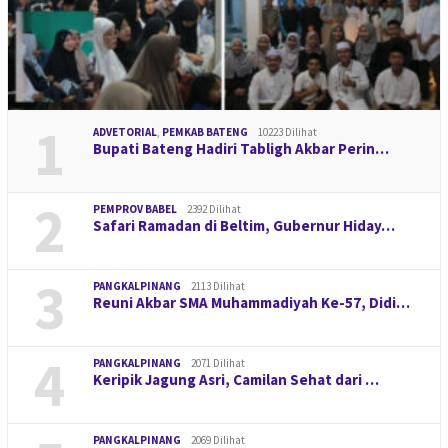
1
ADVETORIAL
,
PEMKAB BATENG
10223 Dilihat
Bupati Bateng Hadiri Tabligh Akbar Perin…
2
PEMPROV BABEL
2392 Dilihat
Safari Ramadan di Beltim, Gubernur Hiday…
3
PANGKALPINANG
2113 Dilihat
Reuni Akbar SMA Muhammadiyah Ke-57, Didi…
4
PANGKALPINANG
2071 Dilihat
Keripik Jagung Asri, Camilan Sehat dari …
PANGKALPINANG
2069 Dilihat