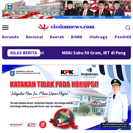
Loncat
ke
konten
Menu
Mobile
Beranda
Nasional
Daerah
BUMN
Olahraga
Pendidik
 Disorot
KILAS BERITA
Miliki Sabu 50 Gram, IRT di Pangkalpinang Ditan