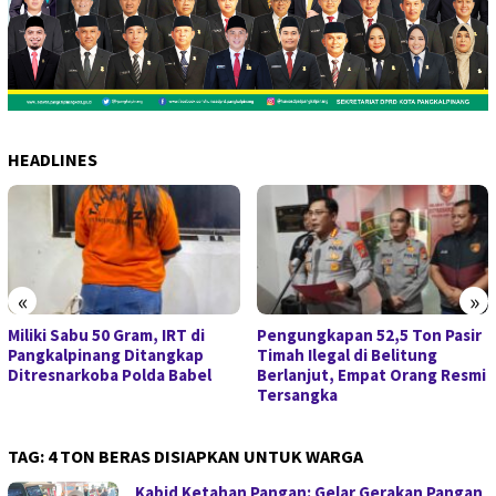
HEADLINES
«
»
Miliki Sabu 50 Gram, IRT di
Pengungkapan 52,5 Ton Pasir
Pangkalpinang Ditangkap
Timah Ilegal di Belitung
Ditresnarkoba Polda Babel
Berlanjut, Empat Orang Resmi
Tersangka
TAG:
4 TON BERAS DISIAPKAN UNTUK WARGA
Kabid Ketahan Pangan: Gelar Gerakan Pangan