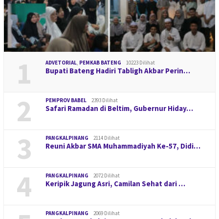
1
ADVETORIAL
,
PEMKAB BATENG
10223 Dilihat
Bupati Bateng Hadiri Tabligh Akbar Perin…
2
PEMPROV BABEL
2393 Dilihat
Safari Ramadan di Beltim, Gubernur Hiday…
3
PANGKALPINANG
2114 Dilihat
Reuni Akbar SMA Muhammadiyah Ke-57, Didi…
4
PANGKALPINANG
2072 Dilihat
Keripik Jagung Asri, Camilan Sehat dari …
PANGKALPINANG
2069 Dilihat