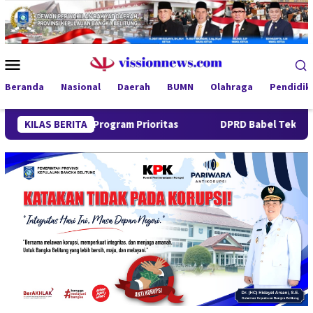
Loncat
ke
konten
Menu
Mobile
Beranda
Nasional
Daerah
BUMN
Olahraga
Pendidik
 Jaga Program Prioritas
KILAS BERITA
DPRD Babel Tekankan Respons C