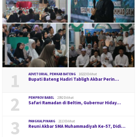
1
ADVETORIAL
,
PEMKAB BATENG
10223 Dilihat
Bupati Bateng Hadiri Tabligh Akbar Perin…
2
PEMPROV BABEL
2392 Dilihat
Safari Ramadan di Beltim, Gubernur Hiday…
3
PANGKALPINANG
2113 Dilihat
Reuni Akbar SMA Muhammadiyah Ke-57, Didi…