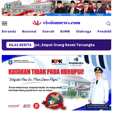
Loncat
ke
konten
Menu
Mobile
Beranda
Nasional
Daerah
BUMN
Olahraga
Pendidik
erlanjut, Empat Orang Resmi Tersangka
KILAS BERITA
Tinjau Program M