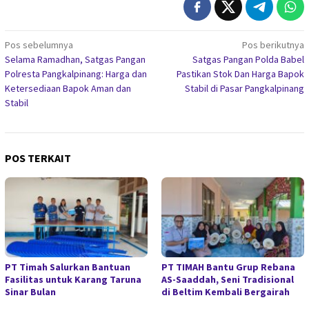
Navigasi
Pos sebelumnya
Pos berikutnya
Selama Ramadhan, Satgas Pangan
Satgas Pangan Polda Babel
pos
Polresta Pangkalpinang: Harga dan
Pastikan Stok Dan Harga Bapok
Ketersediaan Bapok Aman dan
Stabil di Pasar Pangkalpinang
Stabil
POS TERKAIT
PT Timah Salurkan Bantuan
PT TIMAH Bantu Grup Rebana
Fasilitas untuk Karang Taruna
AS-Saaddah, Seni Tradisional
Sinar Bulan
di Beltim Kembali Bergairah