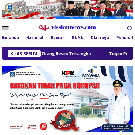
Loncat
ke
konten
Menu
Mobile
Beranda
Nasional
Daerah
BUMN
Olahraga
Pendidik
Empat Orang Resmi Tersangka
KILAS BERITA
Tinjau Program MBG 3B di Pa