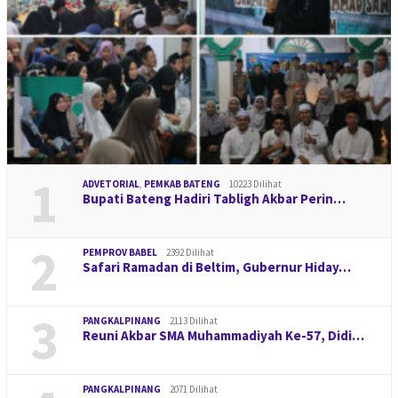
1
ADVETORIAL
,
PEMKAB BATENG
10223 Dilihat
Bupati Bateng Hadiri Tabligh Akbar Perin…
2
PEMPROV BABEL
2392 Dilihat
Safari Ramadan di Beltim, Gubernur Hiday…
3
PANGKALPINANG
2113 Dilihat
Reuni Akbar SMA Muhammadiyah Ke-57, Didi…
PANGKALPINANG
2071 Dilihat