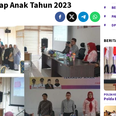
ap Anak Tahun 2023
BE
PA
DP
BERIT
POLDA K
Polda 