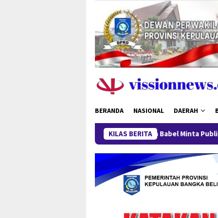
Loncat
ke
konten
BERANDA
NASIONAL
DAERAH
Polda Babel Minta Publik Tak Berspekulasi, 
KILAS BERITA