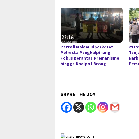
Patroli Malam Diperketat,
29 P
Polresta Pangkalpinang
Tanj
Fokus Berantas Premanisme
Nark
hingga Knalpot Brong
Peme
SHARE THE JOY