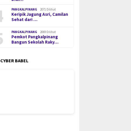
4
PANGKALPINANG
2071 Dilihat
Keripik Jagung Asri, Camilan
Sehat dari …
5
PANGKALPINANG
2069 Dilihat
Pemkot Pangkalpinang
Bangun Sekolah Raky…
 CYBER BABEL