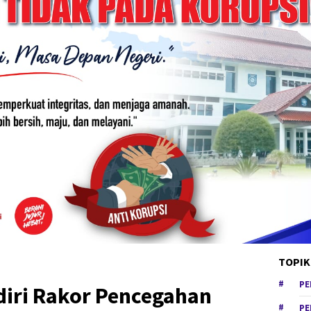
TOPIK
PE
iri Rakor Pencegahan
PE