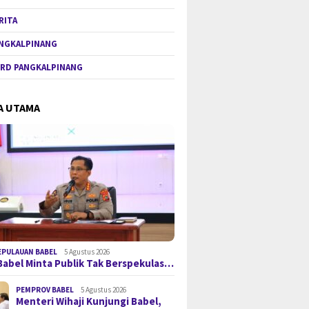
RITA
NGKALPINANG
RD PANGKALPINANG
A UTAMA
EPULAUAN BABEL
5 Agustus 2026
Babel Minta Publik Tak Berspekulas…
PEMPROV BABEL
5 Agustus 2026
Menteri Wihaji Kunjungi Babel,