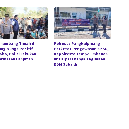
enambang Timah di
Polresta Pangkalpinang
ung Bunga Positif
Perketat Pengawasan SPBU,
oba, Polisi Lakukan
Kapolresta Tempel Imbauan
riksaan Lanjutan
Antisipasi Penyalahgunaan
BBM Subsidi