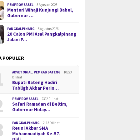
PEMPROV BABEL
5 Agustus 2026
Menteri Wihaji Kunjungi Babel,
Gubernur …
PANGKALPINANG
5 Agustus 2026
20 Calon PMI Asal Pangkalpinang
Jalani P…
A POPULER
1
ADVETORIAL
,
PEMKAB BATENG
10223
Dilihat
Bupati Bateng Hadiri
Tabligh Akbar Perin…
2
PEMPROV BABEL
2392 Dilihat
Safari Ramadan di Beltim,
Gubernur Hiday…
3
PANGKALPINANG
2113 Dilihat
Reuni Akbar SMA
Muhammadiyah Ke-57,
Didi…