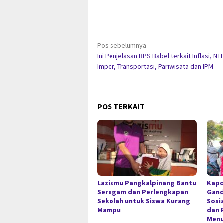
Navigasi
Pos sebelumnya
Ini Penjelasan BPS Babel terkait Inflasi, NT
pos
Impor, Transportasi, Pariwisata dan IPM
POS TERKAIT
Lazismu Pangkalpinang Bantu
Kapo
Seragam dan Perlengkapan
Gan
Sekolah untuk Siswa Kurang
Sosi
Mampu
dan 
Menu