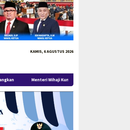
KAMIS, 6 AGUSTUS 2026
eri Wihaji Kunjungi Babel, Gubernur Hidayat Arsani Perkuat Kol