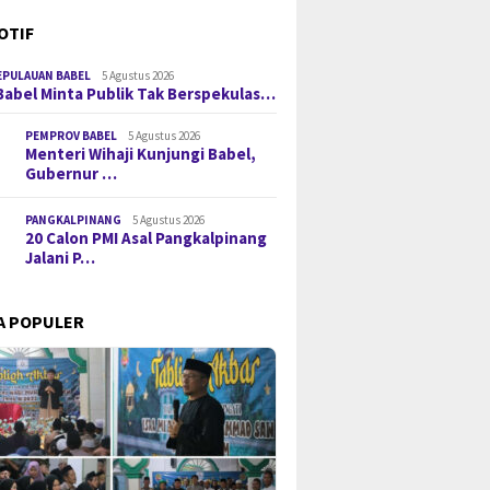
OTIF
EPULAUAN BABEL
5 Agustus 2026
Babel Minta Publik Tak Berspekulas…
PEMPROV BABEL
5 Agustus 2026
Menteri Wihaji Kunjungi Babel,
Gubernur …
PANGKALPINANG
5 Agustus 2026
20 Calon PMI Asal Pangkalpinang
Jalani P…
A POPULER