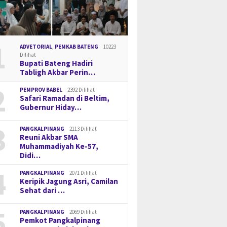
1
ADVETORIAL
,
PEMKAB BATENG
10223
Dilihat
Bupati Bateng Hadiri
Tabligh Akbar Perin…
2
PEMPROV BABEL
2392 Dilihat
Safari Ramadan di Beltim,
Gubernur Hiday…
3
PANGKALPINANG
2113 Dilihat
Reuni Akbar SMA
Muhammadiyah Ke-57,
Didi…
4
PANGKALPINANG
2071 Dilihat
Keripik Jagung Asri, Camilan
Sehat dari …
5
PANGKALPINANG
2069 Dilihat
Pemkot Pangkalpinang