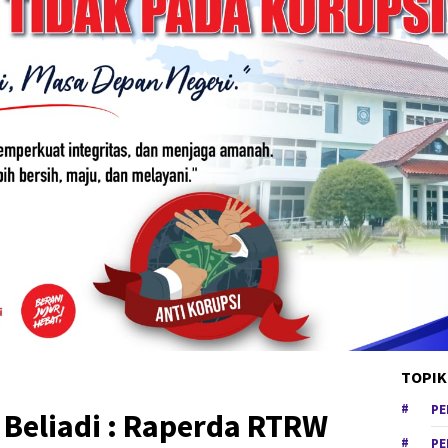
TOPIK
PE
 Beliadi : Raperda RTRW
PE