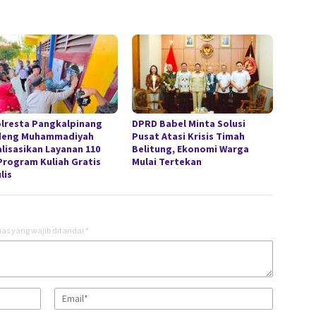
lresta Pangkalpinang
DPRD Babel Minta Solusi
deng Muhammadiyah
Pusat Atasi Krisis Timah
alisasikan Layanan 110
Belitung, Ekonomi Warga
Program Kuliah Gratis
Mulai Tertekan
lis
as yang wajib ditandai
*