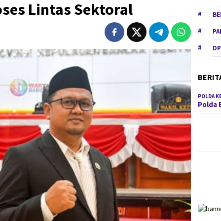
oses Lintas Sektoral
BE
PA
DP
BERIT
POLDA K
Polda 