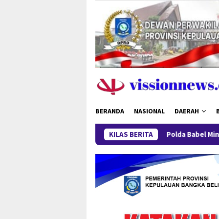
Loncat
ke
konten
BERANDA
NASIONAL
DAERAH
Polda Babel Minta Publik Tak Berspeku
KILAS BERITA