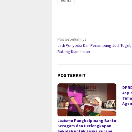
Berita
Navigasi
Pos sebelumnya
Jadi Penyedia Dan Penampung Judi Togel,
pos
Bateng Diamankan
POS TERKAIT
DPRD
Aspir
Tima
Agen
Lazismu Pangkalpinang Bantu
Seragam dan Perlengkapan
Sekolah untuk Siswa Kurang