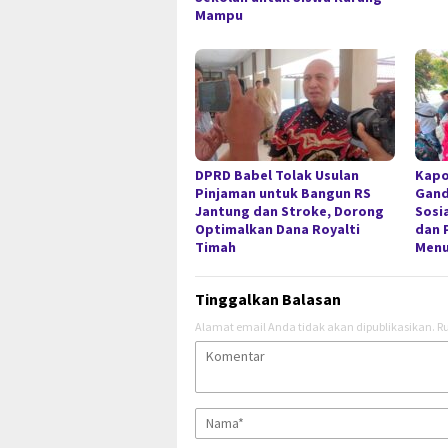
Mampu
DPRD Babel Tolak Usulan
Kapo
Pinjaman untuk Bangun RS
Gan
Jantung dan Stroke, Dorong
Sosi
Optimalkan Dana Royalti
dan 
Timah
Menu
Tinggalkan Balasan
Alamat email Anda tidak akan dipublikasikan.
Ru