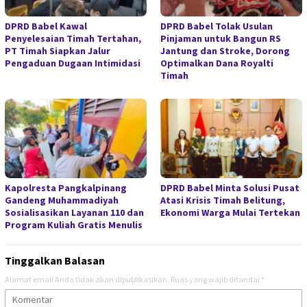
DPRD Babel Kawal
DPRD Babel Tolak Usulan
Penyelesaian Timah Tertahan,
Pinjaman untuk Bangun RS
PT Timah Siapkan Jalur
Jantung dan Stroke, Dorong
Pengaduan Dugaan Intimidasi
Optimalkan Dana Royalti
Timah
Kapolresta Pangkalpinang
DPRD Babel Minta Solusi Pusat
Gandeng Muhammadiyah
Atasi Krisis Timah Belitung,
Sosialisasikan Layanan 110 dan
Ekonomi Warga Mulai Tertekan
Program Kuliah Gratis Menulis
Tinggalkan Balasan
Alamat email Anda tidak akan dipublikasikan.
Ruas yang wajib ditandai
*