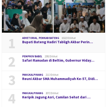
1
ADVETORIAL
,
PEMKAB BATENG
10223 Dilihat
Bupati Bateng Hadiri Tabligh Akbar Perin…
2
PEMPROV BABEL
2392 Dilihat
Safari Ramadan di Beltim, Gubernur Hiday…
3
PANGKALPINANG
2113 Dilihat
Reuni Akbar SMA Muhammadiyah Ke-57, Didi…
4
PANGKALPINANG
2072 Dilihat
Keripik Jagung Asri, Camilan Sehat dari …