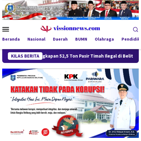
Loncat
ke
konten
Menu
Mobile
Beranda
Nasional
Daerah
BUMN
Olahraga
Pendidik
gungkapan 52,5 Ton Pasir Timah Ilegal di Belitung Berlanjut, Em
KILAS BERITA