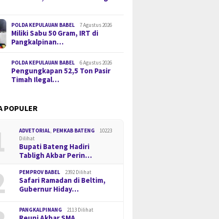
POLDA KEPULAUAN BABEL
7 Agustus 2026
Miliki Sabu 50 Gram, IRT di
Pangkalpinan…
POLDA KEPULAUAN BABEL
6 Agustus 2026
Pengungkapan 52,5 Ton Pasir
Timah Ilegal…
A POPULER
1
ADVETORIAL
,
PEMKAB BATENG
10223
Dilihat
Bupati Bateng Hadiri
Tabligh Akbar Perin…
2
PEMPROV BABEL
2392 Dilihat
Safari Ramadan di Beltim,
Gubernur Hiday…
PANGKALPINANG
2113 Dilihat
Reuni Akbar SMA