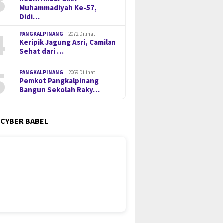
3
Muhammadiyah Ke-57,
Didi…
4
PANGKALPINANG
2072 Dilihat
Keripik Jagung Asri, Camilan
Sehat dari …
5
PANGKALPINANG
2069 Dilihat
Pemkot Pangkalpinang
Bangun Sekolah Raky…
 CYBER BABEL