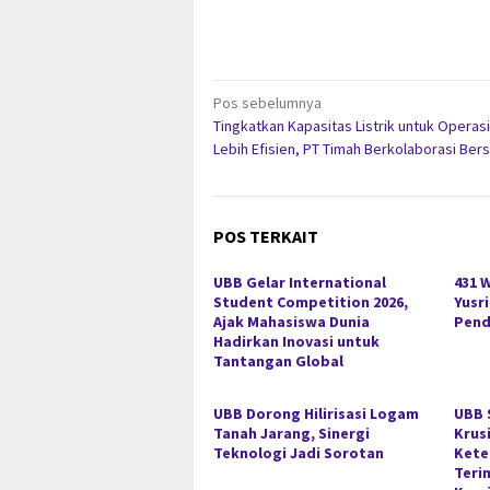
Navigasi
Pos sebelumnya
Tingkatkan Kapasitas Listrik untuk Operas
pos
Lebih Efisien, PT Timah Berkolaborasi Be
POS TERKAIT
UBB Gelar International
431 
Student Competition 2026,
Yusr
Ajak Mahasiswa Dunia
Pend
Hadirkan Inovasi untuk
Tantangan Global
UBB Dorong Hilirisasi Logam
UBB 
Tanah Jarang, Sinergi
Krus
Teknologi Jadi Sorotan
Kete
Teri