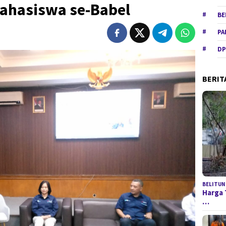
Mahasiswa se-Babel
BE
PA
DP
BERIT
BELITUN
Harga 
…