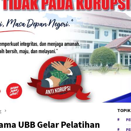
TOPIK
g
PE
ama UBB Gelar Pelatihan
PE