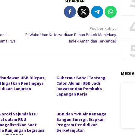
SEBARKAN
Pos berikutnya
ional
Pj Wako Unu: Ketersediaan Bahan Pokok Menjelang
rsama PLN
Imlek Aman dan Terkendali
MEDIA
Wisudawan UBB Dilepas,
Gubernur Babel Tantang
il Ingatkan Pentingnya
Calon Alumni UBB Jadi
idikan Lanjutan
Inovator dan Pembuka
Lapangan Kerja
Soroti Sejumlah Isu
UBB dan YPK Air Kenanga
ial dalam RUU
Bangun Sinergi, Siapkan
nagalistrikan Saat
Program Pendidikan
ma Kunjungan Legislasi
Berkelanjutan