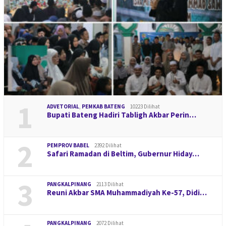
1
ADVETORIAL
,
PEMKAB BATENG
10223 Dilihat
Bupati Bateng Hadiri Tabligh Akbar Perin…
2
PEMPROV BABEL
2392 Dilihat
Safari Ramadan di Beltim, Gubernur Hiday…
3
PANGKALPINANG
2113 Dilihat
Reuni Akbar SMA Muhammadiyah Ke-57, Didi…
PANGKALPINANG
2072 Dilihat