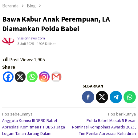
Beranda
Blog
Bawa Kabur Anak Perempuan, LA
Diamankan Polda Babel
Vissionnews.com
3 Juli 2025
1905 Dilihat
Post Views:
1,905
Share
SEBARKAN
Navigasi
Pos sebelumnya
Pos berikutnya
Anggota Komisi III DPRD Babel
Polda Babel Masuk 5 Besar
pos
Apresiasi Komitmen PT BBSJ Jaga
Nominasi Kompolnas Awards 2025,
Logam Tanah Jarang Dalam
Tim Penilai Apresiasi Kehadiran