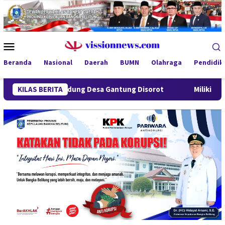
Loncat
ke
konten
Menu
Mobile
Beranda
Nasional
Daerah
BUMN
Olahraga
Pendidik
asan Lindung Desa Gantung Disorot
KILAS BERITA
Miliki Sabu 50 Gram, 