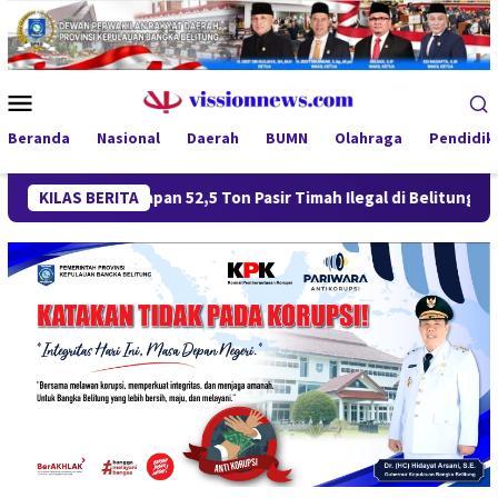
Loncat
ke
konten
Menu
Mobile
Beranda
Nasional
Daerah
BUMN
Olahraga
Pendidik
apan 52,5 Ton Pasir Timah Ilegal di Belitung Berlanjut, Empat 
KILAS BERITA