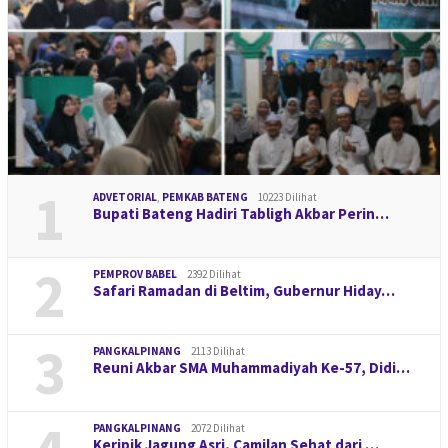
1
ADVETORIAL
,
PEMKAB BATENG
10223 Dilihat
Bupati Bateng Hadiri Tabligh Akbar Perin…
2
PEMPROV BABEL
2392 Dilihat
Safari Ramadan di Beltim, Gubernur Hiday…
3
PANGKALPINANG
2113 Dilihat
Reuni Akbar SMA Muhammadiyah Ke-57, Didi…
PANGKALPINANG
2072 Dilihat
Keripik Jagung Asri, Camilan Sehat dari …