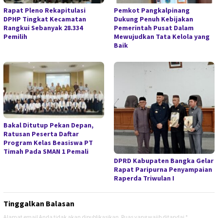
Rapat Pleno Rekapitulasi
Pemkot Pangkalpinang
DPHP Tingkat Kecamatan
Dukung Penuh Kebijakan
Rangkui Sebanyak 28.334
Pemerintah Pusat Dalam
Pemilih
Mewujudkan Tata Kelola yang
Baik
Bakal Ditutup Pekan Depan,
Ratusan Peserta Daftar
Program Kelas Beasiswa PT
Timah Pada SMAN 1 Pemali
DPRD Kabupaten Bangka Gelar
Rapat Paripurna Penyampaian
Raperda Triwulan I
Tinggalkan Balasan
Alamat email Anda tidak akan dipublikasikan.
Ruas yang wajib ditandai
*