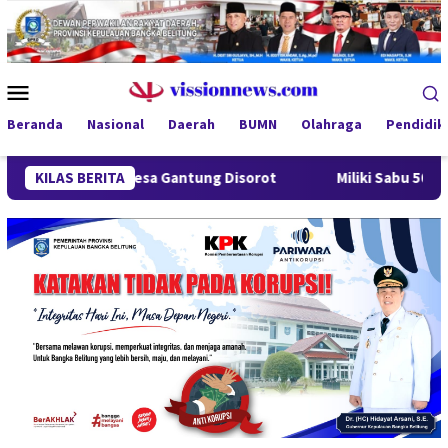
Loncat
ke
konten
Menu
Mobile
Beranda
Nasional
Daerah
BUMN
Olahraga
Pendidik
g Desa Gantung Disorot
KILAS BERITA
Miliki Sabu 50 Gram, IRT di Pang