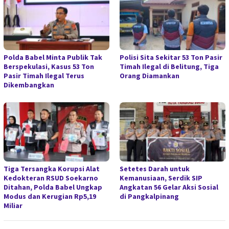
Polda Babel Minta Publik Tak
Polisi Sita Sekitar 53 Ton Pasir
Berspekulasi, Kasus 53 Ton
Timah Ilegal di Belitung, Tiga
Pasir Timah Ilegal Terus
Orang Diamankan
Dikembangkan
Tiga Tersangka Korupsi Alat
Setetes Darah untuk
Kedokteran RSUD Soekarno
Kemanusiaan, Serdik SIP
Ditahan, Polda Babel Ungkap
Angkatan 56 Gelar Aksi Sosial
Modus dan Kerugian Rp5,19
di Pangkalpinang
Miliar