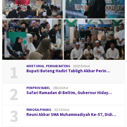
1
ADVETORIAL
,
PEMKAB BATENG
10223 Dilihat
Bupati Bateng Hadiri Tabligh Akbar Perin…
2
PEMPROV BABEL
2392 Dilihat
Safari Ramadan di Beltim, Gubernur Hiday…
3
PANGKALPINANG
2113 Dilihat
Reuni Akbar SMA Muhammadiyah Ke-57, Didi…