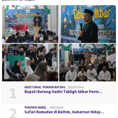
1
ADVETORIAL
,
PEMKAB BATENG
10223 Dilihat
Bupati Bateng Hadiri Tabligh Akbar Perin…
2
PEMPROV BABEL
2392 Dilihat
Safari Ramadan di Beltim, Gubernur Hiday…