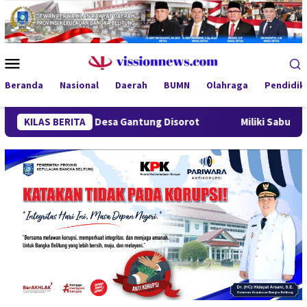
Loncat
ke
konten
Menu
Mobile
Beranda
Nasional
Daerah
BUMN
Olahraga
Pendidik
dung Desa Gantung Disorot
KILAS BERITA
Miliki Sabu 50 Gram, IRT di P