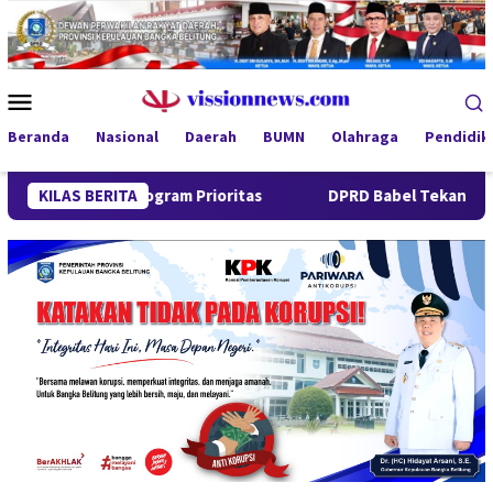
Loncat
ke
konten
Menu
Mobile
Beranda
Nasional
Daerah
BUMN
Olahraga
Pendidik
ga Program Prioritas
KILAS BERITA
DPRD Babel Tekankan Respons Cepa