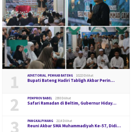
1
ADVETORIAL
,
PEMKAB BATENG
10223 Dilihat
Bupati Bateng Hadiri Tabligh Akbar Perin…
2
PEMPROV BABEL
2393 Dilihat
Safari Ramadan di Beltim, Gubernur Hiday…
3
PANGKALPINANG
2114 Dilihat
Reuni Akbar SMA Muhammadiyah Ke-57, Didi…