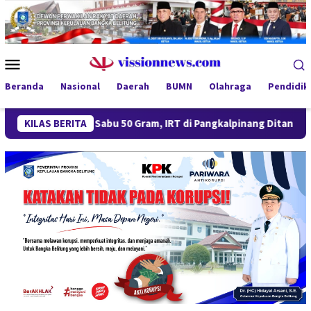
Loncat
ke
konten
Menu
Mobile
Beranda
Nasional
Daerah
BUMN
Olahraga
Pendidik
ki Sabu 50 Gram, IRT di Pangkalpinang Ditangkap Ditresnarkoba Po
KILAS BERITA