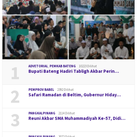
1
ADVETORIAL
,
PEMKAB BATENG
10223 Dilihat
Bupati Bateng Hadiri Tabligh Akbar Perin…
2
PEMPROV BABEL
2392 Dilihat
Safari Ramadan di Beltim, Gubernur Hiday…
3
PANGKALPINANG
2114 Dilihat
Reuni Akbar SMA Muhammadiyah Ke-57, Didi…
PANGKALPINANG
2072 Dilihat