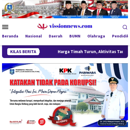
Loncat
ke
konten
Menu
Mobile
Beranda
Nasional
Daerah
BUMN
Olahraga
Pendidik
n 3
KILAS BERITA
Harga Timah Turun, Aktivitas Tambang di Kawasan Li