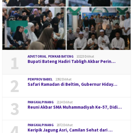
1
ADVETORIAL
,
PEMKAB BATENG
10223 Dilihat
Bupati Bateng Hadiri Tabligh Akbar Perin…
2
PEMPROV BABEL
2392 Dilihat
Safari Ramadan di Beltim, Gubernur Hiday…
3
PANGKALPINANG
2114 Dilihat
Reuni Akbar SMA Muhammadiyah Ke-57, Didi…
4
PANGKALPINANG
2072 Dilihat
Keripik Jagung Asri, Camilan Sehat dari …