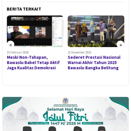
BERITA TERKAIT
«
»
10 Februari 2026
21 Desember 2025
2
Meski Non-Tahapan,
Sederet Prestasi Nasional
B
Bawaslu Babel Tetap Aktif
Warnai Akhir Tahun 2025
P
Jaga Kualitas Demokrasi
Bawaslu Bangka Belitung
A