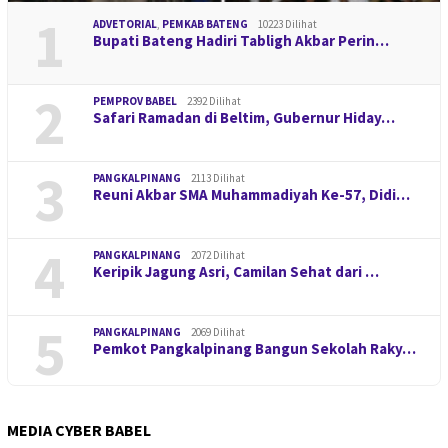
1
ADVETORIAL
,
PEMKAB BATENG
10223 Dilihat
Bupati Bateng Hadiri Tabligh Akbar Perin…
2
PEMPROV BABEL
2392 Dilihat
Safari Ramadan di Beltim, Gubernur Hiday…
3
PANGKALPINANG
2113 Dilihat
Reuni Akbar SMA Muhammadiyah Ke-57, Didi…
4
PANGKALPINANG
2072 Dilihat
Keripik Jagung Asri, Camilan Sehat dari …
5
PANGKALPINANG
2069 Dilihat
Pemkot Pangkalpinang Bangun Sekolah Raky…
MEDIA CYBER BABEL