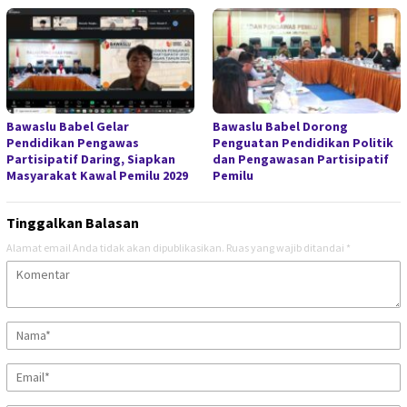
Bawaslu Babel Gelar
Bawaslu Babel Dorong
Pendidikan Pengawas
Penguatan Pendidikan Politik
Partisipatif Daring, Siapkan
dan Pengawasan Partisipatif
Masyarakat Kawal Pemilu 2029
Pemilu
Tinggalkan Balasan
Alamat email Anda tidak akan dipublikasikan.
Ruas yang wajib ditandai
*