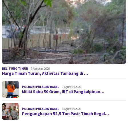
BELITUNG TIMUR
7 Agustus 2026
Harga Timah Turun, Aktivitas Tambang di …
POLDA KEPULAUAN BABEL
7 Agustus 2026
Miliki Sabu 50 Gram, IRT di Pangkalpinan…
POLDA KEPULAUAN BABEL
6 Agustus 2026
Pengungkapan 52,5 Ton Pasir Timah Ilegal…