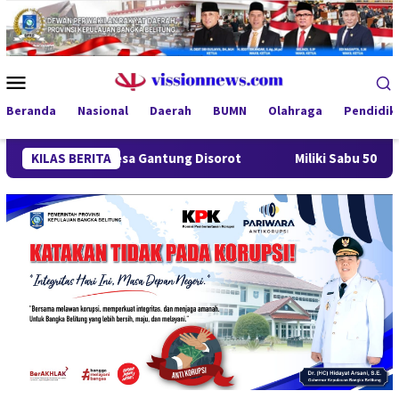
Loncat
ke
konten
Menu
Mobile
Beranda
Nasional
Daerah
BUMN
Olahraga
Pendidik
ng Desa Gantung Disorot
KILAS BERITA
Miliki Sabu 50 Gram, IRT di Pa