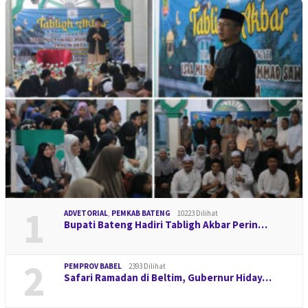
1
ADVETORIAL
,
PEMKAB BATENG
10223 Dilihat
Bupati Bateng Hadiri Tabligh Akbar Perin…
2
PEMPROV BABEL
2393 Dilihat
Safari Ramadan di Beltim, Gubernur Hiday…