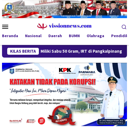
Loncat
ke
konten
Menu
Mobile
Beranda
Nasional
Daerah
BUMN
Olahraga
Pendidik
KILAS BERITA
Miliki Sabu 50 Gram, IRT di Pangkalpinang Ditangkap Ditr