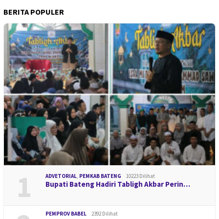
BERITA POPULER
1
ADVETORIAL
,
PEMKAB BATENG
10223 Dilihat
Bupati Bateng Hadiri Tabligh Akbar Perin…
PEMPROV BABEL
2392 Dilihat