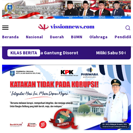
Loncat
ke
konten
Menu
Mobile
Beranda
Nasional
Daerah
BUMN
Olahraga
Pendidik
g Desa Gantung Disorot
KILAS BERITA
Miliki Sabu 50 Gram, IRT di Pang