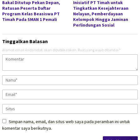
Bakal Ditutup Pekan Depan,
Inisiatif PT Timah untuk
Ratusan Peserta Daftar
Tingkatkan Kesejahteraan
Program Kelas Beasiswa PT
Nelayan, Pemberdayaan
Timah Pada SMAN 1 Pemali
Kelompok Hingga Jaminan
Perlindungan Sosial
Tinggalkan Balasan
Alamat email Anda tidak akan dipublikasikan.
Ruas yang wajib ditandai
*
Simpan nama, email, dan situs web saya pada peramban ini untuk
komentar saya berikutnya.