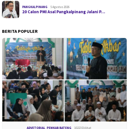
PANGKALPINANG
5 Agustus 2026
20 Calon PMI Asal Pangkalpinang Jalani P…
BERITA POPULER
ADVETORIAL
,
PEMKAB BATENG
10223 Dilihat