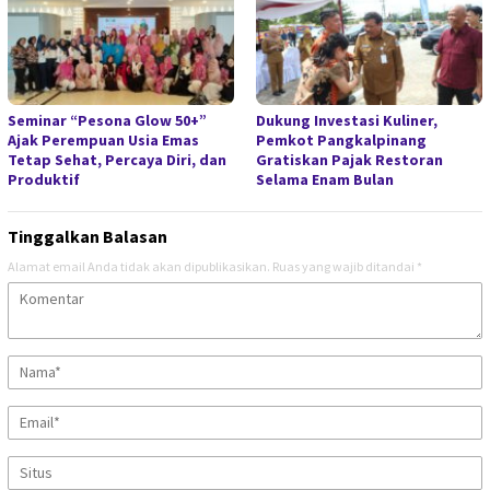
Seminar “Pesona Glow 50+”
Dukung Investasi Kuliner,
Ajak Perempuan Usia Emas
Pemkot Pangkalpinang
Tetap Sehat, Percaya Diri, dan
Gratiskan Pajak Restoran
Produktif
Selama Enam Bulan
Tinggalkan Balasan
Alamat email Anda tidak akan dipublikasikan.
Ruas yang wajib ditandai
*