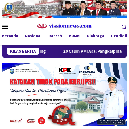
Loncat
ke
konten
Menu
Mobile
Beranda
Nasional
Daerah
BUMN
Olahraga
Pendidik
unting
KILAS BERITA
20 Calon PMI Asal Pangkalpinang Jalani Pelatiha