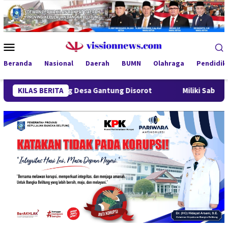
Loncat
ke
konten
Menu
Mobile
Beranda
Nasional
Daerah
BUMN
Olahraga
Pendidik
ndung Desa Gantung Disorot
KILAS BERITA
Miliki Sabu 50 Gram, IRT di