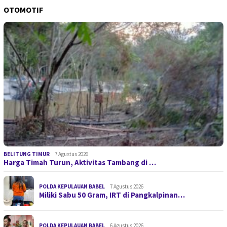
OTOMOTIF
BELITUNG TIMUR
7 Agustus 2026
Harga Timah Turun, Aktivitas Tambang di …
POLDA KEPULAUAN BABEL
7 Agustus 2026
Miliki Sabu 50 Gram, IRT di Pangkalpinan…
POLDA KEPULAUAN BABEL
6 Agustus 2026