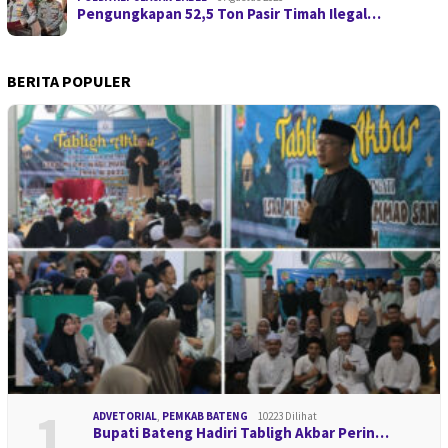
Pengungkapan 52,5 Ton Pasir Timah Ilegal…
BERITA POPULER
1
ADVETORIAL
,
PEMKAB BATENG
10223 Dilihat
Bupati Bateng Hadiri Tabligh Akbar Perin…