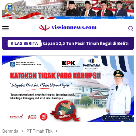
Loncat
ke
konten
Menu
Mobile
ungkapan 52,5 Ton Pasir Timah Ilegal di Belitung Berlanjut, Em
KILAS BERITA
Beranda
PT Timah Tbk