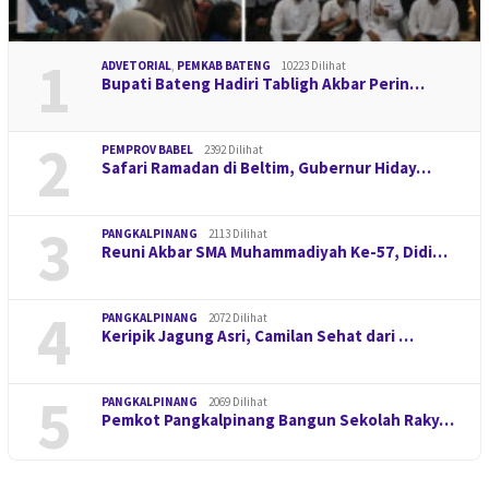
1
ADVETORIAL
,
PEMKAB BATENG
10223 Dilihat
Bupati Bateng Hadiri Tabligh Akbar Perin…
2
PEMPROV BABEL
2392 Dilihat
Safari Ramadan di Beltim, Gubernur Hiday…
3
PANGKALPINANG
2113 Dilihat
Reuni Akbar SMA Muhammadiyah Ke-57, Didi…
4
PANGKALPINANG
2072 Dilihat
Keripik Jagung Asri, Camilan Sehat dari …
5
PANGKALPINANG
2069 Dilihat
Pemkot Pangkalpinang Bangun Sekolah Raky…