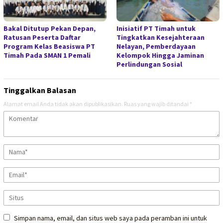
Bakal Ditutup Pekan Depan,
Inisiatif PT Timah untuk
Ratusan Peserta Daftar
Tingkatkan Kesejahteraan
Program Kelas Beasiswa PT
Nelayan, Pemberdayaan
Timah Pada SMAN 1 Pemali
Kelompok Hingga Jaminan
Perlindungan Sosial
Tinggalkan Balasan
Alamat email Anda tidak akan dipublikasikan.
Ruas yang wajib ditandai
*
Simpan nama, email, dan situs web saya pada peramban ini untuk