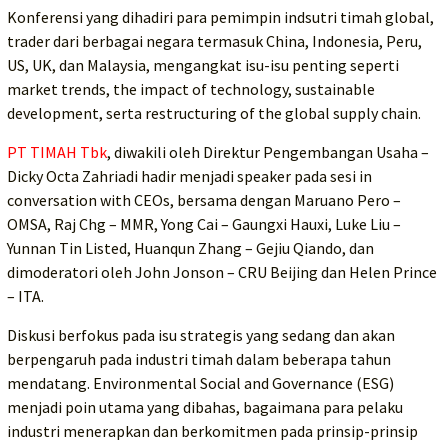
Konferensi yang dihadiri para pemimpin indsutri timah global,
trader dari berbagai negara termasuk China, Indonesia, Peru,
US, UK, dan Malaysia, mengangkat isu-isu penting seperti
market trends, the impact of technology, sustainable
development, serta restructuring of the global supply chain.
PT TIMAH Tbk
, diwakili oleh Direktur Pengembangan Usaha –
Dicky Octa Zahriadi hadir menjadi speaker pada sesi in
conversation with CEOs, bersama dengan Maruano Pero –
OMSA, Raj Chg – MMR, Yong Cai – Gaungxi Hauxi, Luke Liu –
Yunnan Tin Listed, Huanqun Zhang – Gejiu Qiando, dan
dimoderatori oleh John Jonson – CRU Beijing dan Helen Prince
– ITA.
Diskusi berfokus pada isu strategis yang sedang dan akan
berpengaruh pada industri timah dalam beberapa tahun
mendatang. Environmental Social and Governance (ESG)
menjadi poin utama yang dibahas, bagaimana para pelaku
industri menerapkan dan berkomitmen pada prinsip-prinsip