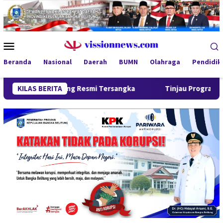
Loncat
ke
konten
Menu
Mobile
Beranda
Nasional
Daerah
BUMN
Olahraga
Pendidik
rang Resmi Tersangka
KILAS BERITA
Tinjau Program MBG 3B di Pangkalp