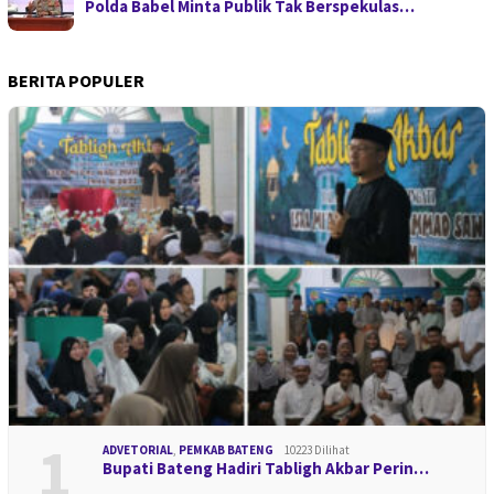
Polda Babel Minta Publik Tak Berspekulas…
BERITA POPULER
1
ADVETORIAL
,
PEMKAB BATENG
10223 Dilihat
Bupati Bateng Hadiri Tabligh Akbar Perin…