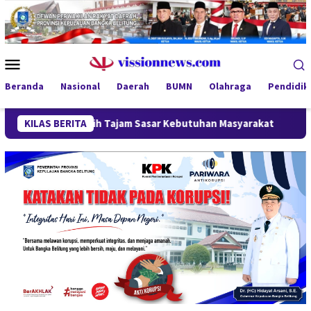
Loncat
ke
konten
Menu
Mobile
Beranda
Nasional
Daerah
BUMN
Olahraga
Pendidik
26 Lebih Tajam Sasar Kebutuhan Masyarakat
KILAS BERITA
Aksi Penamb