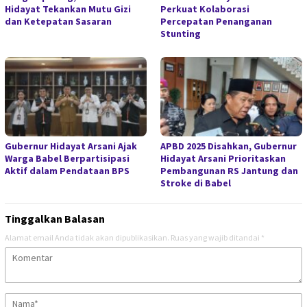
Hidayat Tekankan Mutu Gizi
Perkuat Kolaborasi
dan Ketepatan Sasaran
Percepatan Penanganan
Stunting
Gubernur Hidayat Arsani Ajak
APBD 2025 Disahkan, Gubernur
Warga Babel Berpartisipasi
Hidayat Arsani Prioritaskan
Aktif dalam Pendataan BPS
Pembangunan RS Jantung dan
Stroke di Babel
Tinggalkan Balasan
Alamat email Anda tidak akan dipublikasikan.
Ruas yang wajib ditandai
*