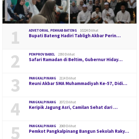
1
ADVETORIAL
,
PEMKAB BATENG
10224 Dilihat
Bupati Bateng Hadiri Tabligh Akbar Perin…
2
PEMPROV BABEL
2393 Dilihat
Safari Ramadan di Beltim, Gubernur Hiday…
3
PANGKALPINANG
2114 Dilihat
Reuni Akbar SMA Muhammadiyah Ke-57, Didi…
4
PANGKALPINANG
2072 Dilihat
Keripik Jagung Asri, Camilan Sehat dari …
5
PANGKALPINANG
2069 Dilihat
Pemkot Pangkalpinang Bangun Sekolah Raky…