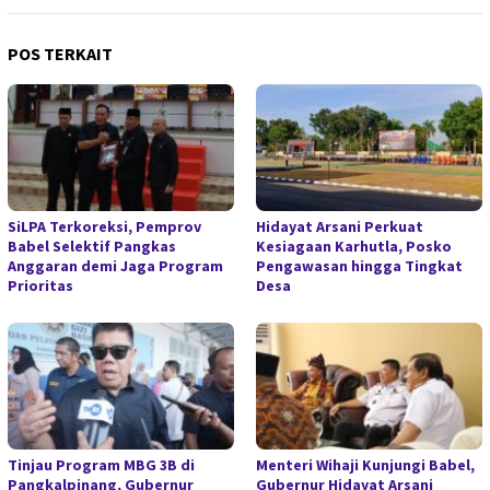
POS TERKAIT
SiLPA Terkoreksi, Pemprov
Hidayat Arsani Perkuat
Babel Selektif Pangkas
Kesiagaan Karhutla, Posko
Anggaran demi Jaga Program
Pengawasan hingga Tingkat
Prioritas
Desa
Tinjau Program MBG 3B di
Menteri Wihaji Kunjungi Babel,
Pangkalpinang, Gubernur
Gubernur Hidayat Arsani