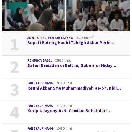
1
ADVETORIAL
,
PEMKAB BATENG
10223 Dilihat
Bupati Bateng Hadiri Tabligh Akbar Perin…
2
PEMPROV BABEL
2392 Dilihat
Safari Ramadan di Beltim, Gubernur Hiday…
3
PANGKALPINANG
2114 Dilihat
Reuni Akbar SMA Muhammadiyah Ke-57, Didi…
4
PANGKALPINANG
2072 Dilihat
Keripik Jagung Asri, Camilan Sehat dari …
PANGKALPINANG
2069 Dilihat