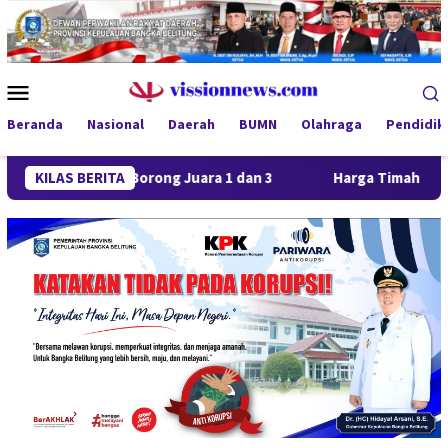
Loncat
ke
konten
Menu
Mobile
Beranda
Nasional
Daerah
BUMN
Olahraga
Pendidik
ya FC Borong Juara 1 dan 3
KILAS BERITA
Harga Timah Turun, Aktivita