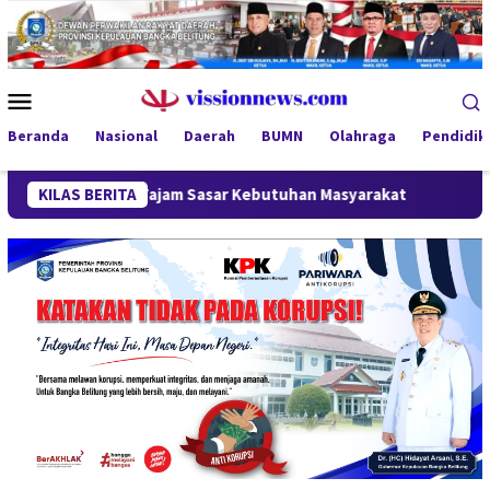
Loncat
ke
konten
Menu
Mobile
Beranda
Nasional
Daerah
BUMN
Olahraga
Pendidik
ebih Tajam Sasar Kebutuhan Masyarakat
KILAS BERITA
Aksi Penambang 