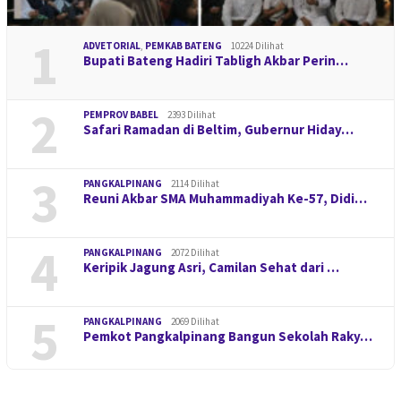
1
ADVETORIAL
,
PEMKAB BATENG
10224 Dilihat
Bupati Bateng Hadiri Tabligh Akbar Perin…
2
PEMPROV BABEL
2393 Dilihat
Safari Ramadan di Beltim, Gubernur Hiday…
3
PANGKALPINANG
2114 Dilihat
Reuni Akbar SMA Muhammadiyah Ke-57, Didi…
4
PANGKALPINANG
2072 Dilihat
Keripik Jagung Asri, Camilan Sehat dari …
5
PANGKALPINANG
2069 Dilihat
Pemkot Pangkalpinang Bangun Sekolah Raky…