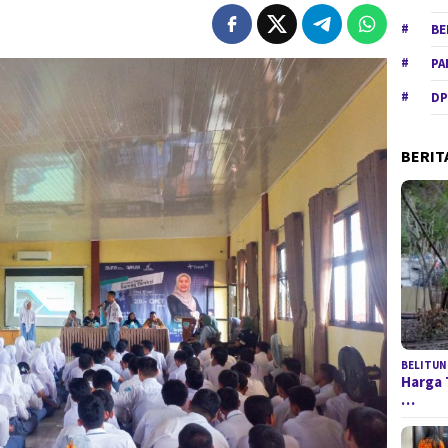
BE
PA
DP
BERIT
BELITUN
Harga 
…