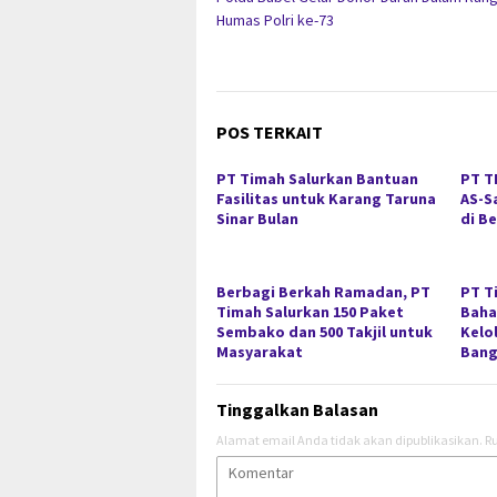
pos
Humas Polri ke-73
POS TERKAIT
PT Timah Salurkan Bantuan
PT T
Fasilitas untuk Karang Taruna
AS-S
Sinar Bulan
di B
Berbagi Berkah Ramadan, PT
PT T
Timah Salurkan 150 Paket
Baha
Sembako dan 500 Takjil untuk
Kelo
Masyarakat
Bang
Tinggalkan Balasan
Alamat email Anda tidak akan dipublikasikan.
Ru