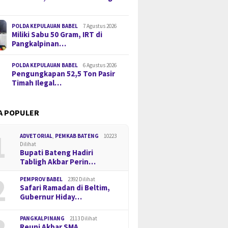
POLDA KEPULAUAN BABEL
7 Agustus 2026
Miliki Sabu 50 Gram, IRT di
Pangkalpinan…
POLDA KEPULAUAN BABEL
6 Agustus 2026
Pengungkapan 52,5 Ton Pasir
Timah Ilegal…
A POPULER
1
ADVETORIAL
,
PEMKAB BATENG
10223
Dilihat
Bupati Bateng Hadiri
Tabligh Akbar Perin…
2
PEMPROV BABEL
2392 Dilihat
Safari Ramadan di Beltim,
Gubernur Hiday…
PANGKALPINANG
2113 Dilihat
Reuni Akbar SMA