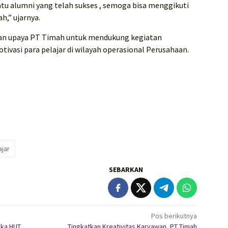
atu alumni yang telah sukses , semoga bisa menggikuti
ah,” ujarnya.
kan upaya PT Timah untuk mendukung kegiatan
ivasi para pelajar di wilayah operasional Perusahaan.
ajar
SEBARKAN
Pos berikutnya
gka HUT
Tingkatkan Kreativitas Karyawan, PT Timah