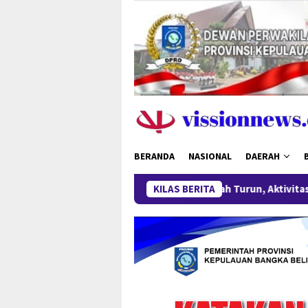
Loncat
ke
konten
BERANDA
NASIONAL
DAERAH
Harga Timah Turun, Aktivitas Tambang di Kawasa
KILAS BERITA