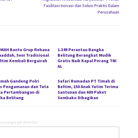
Fasilitasi Inovasi dan Solusi Praktis Dalam
Perusahaan
IMAH Bantu Grup Rebana
1.349 Perantau Bangka
aaddah, Seni Tradisional
Belitung Berangkat Mudik
eltim Kembali Bergairah
Gratis Naik Kapal Perang TNI
AL
imah Gandeng Polri
Safari Ramadan PT Timah di
s Pengamanan dan Tata
Beltim, 150 Anak Yatim Terima
la Pertambangan di
Santunan dan 600 Paket
ka Belitung
Sembako Dibagikan
as yang wajib ditandai
*