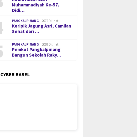
3
Muhammadiyah Ke-57,
Didi…
4
PANGKALPINANG
2072 Dilihat
Keripik Jagung Asri, Camilan
Sehat dari …
5
PANGKALPINANG
2069 Dilihat
Pemkot Pangkalpinang
Bangun Sekolah Raky…
 CYBER BABEL