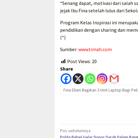
“Senang dapat, motivasi dari salah s
jejak Ibu Fina setelah lulus dari Sekol
Program Kelas Inspirasi ini merupa
pendidikan dengan sharing dan memot
(*)
Sumber:
www.timah.com
Post Views:
20
Share
Fina Eliani Bagikan 3 Unit Laptop Bagi Pel
Navigasi
Pos sebelumnya
Polda Babel Gelar Donor Darah Dalam Ran