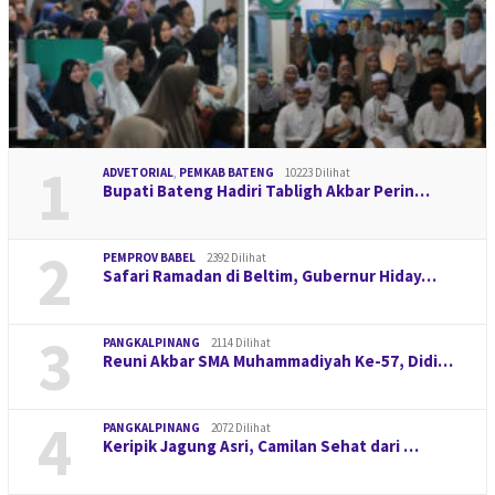
1
ADVETORIAL
,
PEMKAB BATENG
10223 Dilihat
Bupati Bateng Hadiri Tabligh Akbar Perin…
2
PEMPROV BABEL
2392 Dilihat
Safari Ramadan di Beltim, Gubernur Hiday…
3
PANGKALPINANG
2114 Dilihat
Reuni Akbar SMA Muhammadiyah Ke-57, Didi…
4
PANGKALPINANG
2072 Dilihat
Keripik Jagung Asri, Camilan Sehat dari …