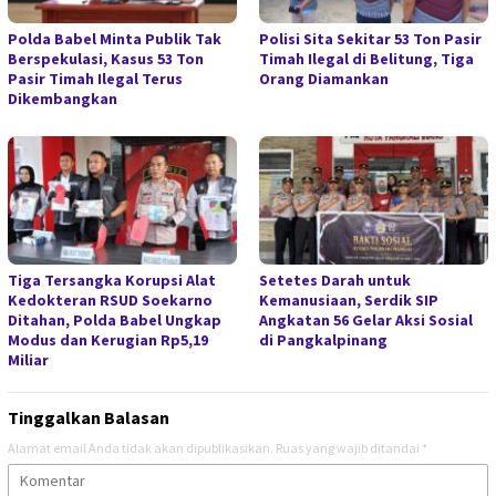
Polda Babel Minta Publik Tak
Polisi Sita Sekitar 53 Ton Pasir
Berspekulasi, Kasus 53 Ton
Timah Ilegal di Belitung, Tiga
Pasir Timah Ilegal Terus
Orang Diamankan
Dikembangkan
Tiga Tersangka Korupsi Alat
Setetes Darah untuk
Kedokteran RSUD Soekarno
Kemanusiaan, Serdik SIP
Ditahan, Polda Babel Ungkap
Angkatan 56 Gelar Aksi Sosial
Modus dan Kerugian Rp5,19
di Pangkalpinang
Miliar
Tinggalkan Balasan
Alamat email Anda tidak akan dipublikasikan.
Ruas yang wajib ditandai
*