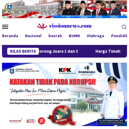
Loncat
ke
konten
Menu
Mobile
Beranda
Nasional
Daerah
BUMN
Olahraga
Pendidik
 FC Borong Juara 1 dan 3
KILAS BERITA
Harga Timah Turun, Aktivitas 