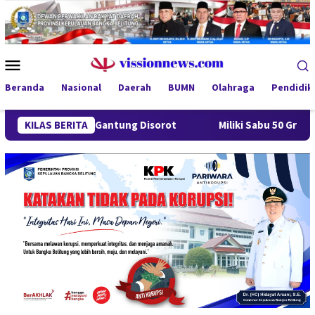
Loncat
ke
konten
Menu
Mobile
Beranda
Nasional
Daerah
BUMN
Olahraga
Pendidik
Desa Gantung Disorot
KILAS BERITA
Miliki Sabu 50 Gram, IRT di Pangka