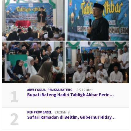
1
ADVETORIAL
,
PEMKAB BATENG
10223 Dilihat
Bupati Bateng Hadiri Tabligh Akbar Perin…
2
PEMPROV BABEL
2392 Dilihat
Safari Ramadan di Beltim, Gubernur Hiday…