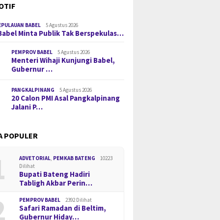
OTIF
EPULAUAN BABEL
5 Agustus 2026
Babel Minta Publik Tak Berspekulas…
PEMPROV BABEL
5 Agustus 2026
Menteri Wihaji Kunjungi Babel,
Gubernur …
PANGKALPINANG
5 Agustus 2026
20 Calon PMI Asal Pangkalpinang
Jalani P…
A POPULER
1
ADVETORIAL
,
PEMKAB BATENG
10223
Dilihat
Bupati Bateng Hadiri
Tabligh Akbar Perin…
2
PEMPROV BABEL
2392 Dilihat
Safari Ramadan di Beltim,
Gubernur Hiday…