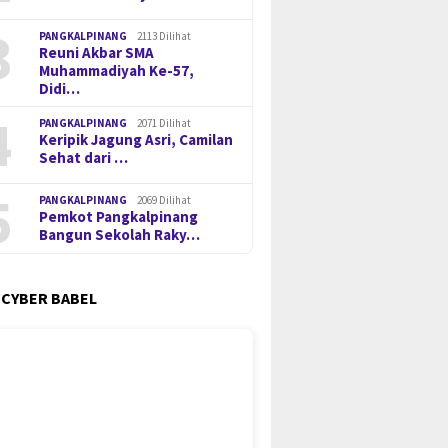
3
PANGKALPINANG
2113 Dilihat
Reuni Akbar SMA
Muhammadiyah Ke-57,
Didi…
4
PANGKALPINANG
2071 Dilihat
Keripik Jagung Asri, Camilan
Sehat dari …
5
PANGKALPINANG
2069 Dilihat
Pemkot Pangkalpinang
Bangun Sekolah Raky…
 CYBER BABEL