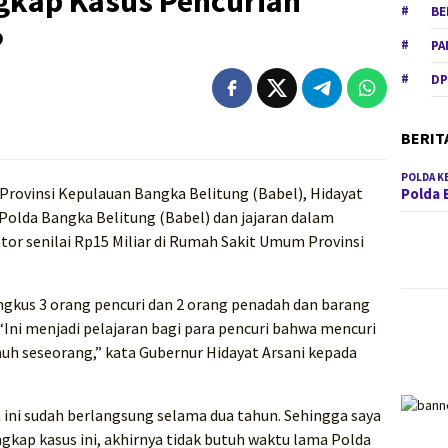
ngkap Kasus Pencurian
BE
P
PA
DP
BERIT
POLDA K
Provinsi Kepulauan Bangka Belitung (Babel), Hidayat
Polda 
 Polda Bangka Belitung (Babel) dan jajaran dalam
or senilai Rp15 Miliar di Rumah Sakit Umum Provinsi
gkus 3 orang pencuri dan 2 orang penadah dan barang
“Ini menjadi pelajaran bagi para pencuri bahwa mencuri
h seseorang,” kata Gubernur Hidayat Arsani kepada
ini sudah berlangsung selama dua tahun. Sehingga saya
ap kasus ini, akhirnya tidak butuh waktu lama Polda