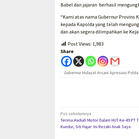
Babel dan jajaran berhasil mengungk
“Kami atas nama Gubernur Provins 
kepada Kapolda yang telah mengungk
dan akan segera dilimpahkan ke Kejak
Post Views:
1,983
Share
Gubernur Hidayat Arsani Apresiasi Polda
Navigasi
Pos sebelumnya
Terima Hadiah Motor Dalam HUT Ke-49 PT T
pos
Kundur, Siti Hajar: Ini Rezaki Anak Saya