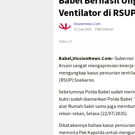
Babel Berhasil U
Ventilator di RSU
Vissionnews.com
22 Juli 2025
1983 Dilihat
Oplus_0
Babel,VissionNews.Com-
Gubernur 
Arsani sangat mengapresiasi kinerja
mengungkap kasus pencurian ventilat
(RSUP) Soekarno.
Sebelumnya Polda Babel sudah merin
bukti sudah diamankan Polda Babel. 
alat Rumah Sakit sama juga membunu
rekan-rekan, Selasa (22/07/2025).
Dikatakannya bahwa kasus pencurian 
meminta Pak Kapolda untuk mengungk