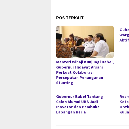
POS TERKAIT
Gube
Warg
Akti
Menteri Wihaji Kunjungi Babel,
Gubernur Hidayat Arsani
Perkuat Kolaborasi
Percepatan Penanganan
Stunting
Gubernur Babel Tantang
Resm
Calon Alumni UBB Jadi
Keta
Inovator dan Pembuka
Opti
Lapangan Kerja
Kulin