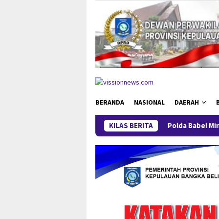
Loncat
ke
konten
BERANDA
NASIONAL
DAERAH
KILAS BERITA
Polda Babel Minta Publik Tak 