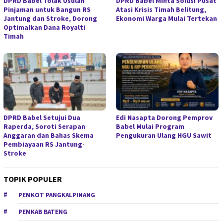
DPRD Babel Tolak Usulan
DPRD Babel Minta Solusi Pusat
Pinjaman untuk Bangun RS
Atasi Krisis Timah Belitung,
Jantung dan Stroke, Dorong
Ekonomi Warga Mulai Tertekan
Optimalkan Dana Royalti
Timah
DPRD Babel Setujui Dua
Edi Nasapta Dorong Pemprov
Raperda, Soroti Serapan
Babel Mulai Program
Anggaran dan Bahas Skema
Pengukuran Ulang HGU Sawit
Pembiayaan RS Jantung-
Stroke
TOPIK POPULER
PEMKOT PANGKALPINANG
PEMKAB BATENG