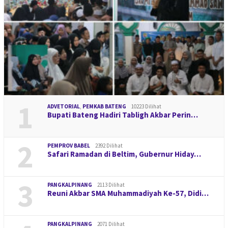
1
ADVETORIAL
,
PEMKAB BATENG
10223 Dilihat
Bupati Bateng Hadiri Tabligh Akbar Perin…
2
PEMPROV BABEL
2392 Dilihat
Safari Ramadan di Beltim, Gubernur Hiday…
3
PANGKALPINANG
2113 Dilihat
Reuni Akbar SMA Muhammadiyah Ke-57, Didi…
PANGKALPINANG
2071 Dilihat