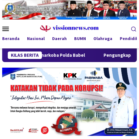
Loncat
ke
konten
Menu
Mobile
Beranda
Nasional
Daerah
BUMN
Olahraga
Pendidik
itresnarkoba Polda Babel
KILAS BERITA
Pengungkapan 52,5 Ton Pasir Tim