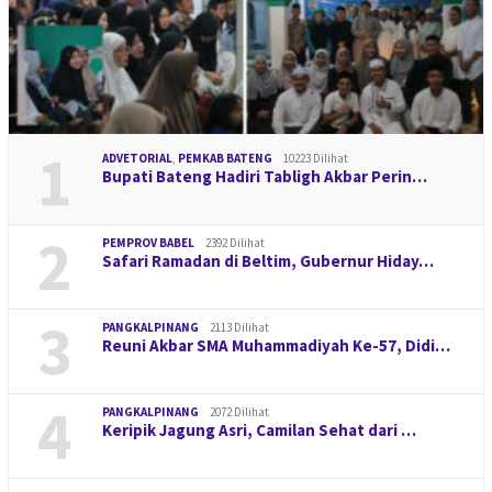
1
ADVETORIAL
,
PEMKAB BATENG
10223 Dilihat
Bupati Bateng Hadiri Tabligh Akbar Perin…
2
PEMPROV BABEL
2392 Dilihat
Safari Ramadan di Beltim, Gubernur Hiday…
3
PANGKALPINANG
2113 Dilihat
Reuni Akbar SMA Muhammadiyah Ke-57, Didi…
4
PANGKALPINANG
2072 Dilihat
Keripik Jagung Asri, Camilan Sehat dari …