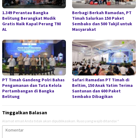
1.349 Perantau Bangka
Berbagi Berkah Ramadan, PT
Belitung Berangkat Mudik
Timah Salurkan 150 Paket
Gratis Naik Kapal Perang TNI
Sembako dan 500 Takjil untuk
AL
Masyarakat
PT Timah Gandeng Polri Bahas
Safari Ramadan PT Timah di
Pengamanan dan Tata Kelola
Beltim, 150 Anak Yatim Terima
Pertambangan di Bangka
Santunan dan 600 Paket
Belitung
Sembako Dibagikan
Tinggalkan Balasan
Alamat email Anda tidak akan dipublikasikan.
Ruas yang wajib ditandai
*