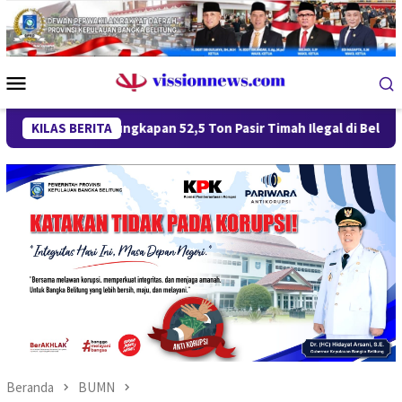
Loncat
ke
konten
Menu
Mobile
ngungkapan 52,5 Ton Pasir Timah Ilegal di Belitung Berlanjut, 
KILAS BERITA
Beranda
BUMN