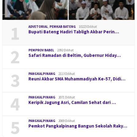
1
ADVETORIAL
,
PEMKAB BATENG
10223 Dilihat
Bupati Bateng Hadiri Tabligh Akbar Perin…
2
PEMPROV BABEL
2392 Dilihat
Safari Ramadan di Beltim, Gubernur Hiday…
3
PANGKALPINANG
2113 Dilihat
Reuni Akbar SMA Muhammadiyah Ke-57, Didi…
4
PANGKALPINANG
2071 Dilihat
Keripik Jagung Asri, Camilan Sehat dari …
5
PANGKALPINANG
2069 Dilihat
Pemkot Pangkalpinang Bangun Sekolah Raky…