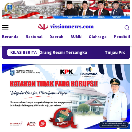
Loncat
ke
konten
Menu
Mobile
Beranda
Nasional
Daerah
BUMN
Olahraga
Pendidik
mpat Orang Resmi Tersangka
KILAS BERITA
Tinjau Program MBG 3B di Pan