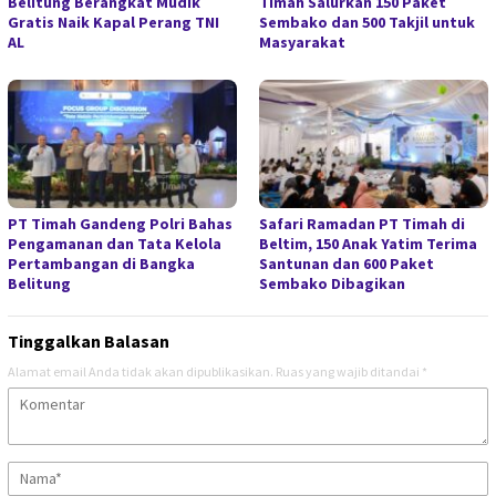
Belitung Berangkat Mudik
Timah Salurkan 150 Paket
Gratis Naik Kapal Perang TNI
Sembako dan 500 Takjil untuk
AL
Masyarakat
PT Timah Gandeng Polri Bahas
Safari Ramadan PT Timah di
Pengamanan dan Tata Kelola
Beltim, 150 Anak Yatim Terima
Pertambangan di Bangka
Santunan dan 600 Paket
Belitung
Sembako Dibagikan
Tinggalkan Balasan
Alamat email Anda tidak akan dipublikasikan.
Ruas yang wajib ditandai
*