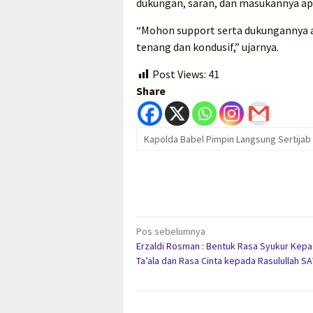
dukungan, saran, dan masukannya apa
“Mohon support serta dukungannya ag
tenang dan kondusif,” ujarnya.
Post Views:
41
Share
Kapolda Babel Pimpin Langsung Sertijab
Navigasi
Pos sebelumnya
Erzaldi Rosman : Bentuk Rasa Syukur Kep
pos
Ta’ala dan Rasa Cinta kepada Rasulullah S