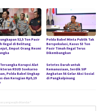
ungkapan 52,5 Ton Pasir
Polda Babel Minta Publik Tak
 Ilegal di Belitung
Berspekulasi, Kasus 53 Ton
anjut, Empat Orang Resmi
Pasir Timah Ilegal Terus
angka
Dikembangkan
 Tersangka Korupsi Alat
Setetes Darah untuk
kteran RSUD Soekarno
Kemanusiaan, Serdik SIP
han, Polda Babel Ungkap
Angkatan 56 Gelar Aksi Sosial
s dan Kerugian Rp5,19
di Pangkalpinang
r
as yang wajib ditandai
*