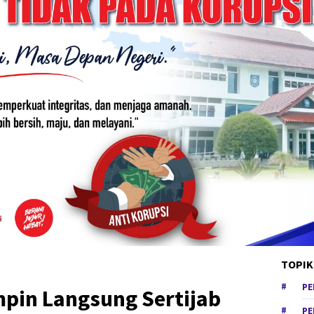
TOPIK
PE
mpin Langsung Sertijab
PE