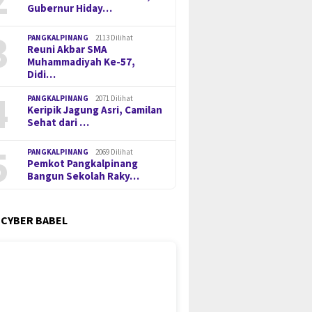
Gubernur Hiday…
3
PANGKALPINANG
2113 Dilihat
Reuni Akbar SMA
Muhammadiyah Ke-57,
Didi…
4
PANGKALPINANG
2071 Dilihat
Keripik Jagung Asri, Camilan
Sehat dari …
5
PANGKALPINANG
2069 Dilihat
Pemkot Pangkalpinang
Bangun Sekolah Raky…
 CYBER BABEL