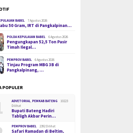
OTIF
EPULAUAN BABEL
7 Agustus 2026
 Sabu 50 Gram, IRT di Pangkalpinan…
POLDA KEPULAUAN BABEL
6 Agustus 2026
Pengungkapan 52,5 Ton Pasir
Timah Ilegal…
PEMPROV BABEL
6 Agustus 2026
Tinjau Program MBG 3B di
Pangkalpinang, …
A POPULER
1
ADVETORIAL
,
PEMKAB BATENG
10223
Dilihat
Bupati Bateng Hadiri
Tabligh Akbar Perin…
2
PEMPROV BABEL
2392 Dilihat
Safari Ramadan di Beltim,