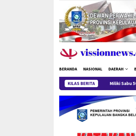
Loncat
ke
konten
BERANDA
NASIONAL
DAERAH
KILAS BERITA
Miliki Sabu 50 Gram, IRT di Pan