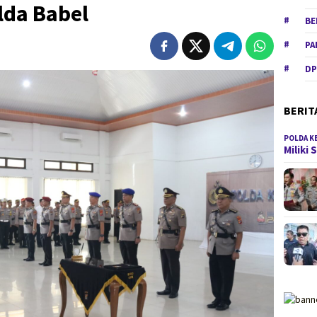
lda Babel
BE
PA
DP
BERIT
POLDA K
Miliki