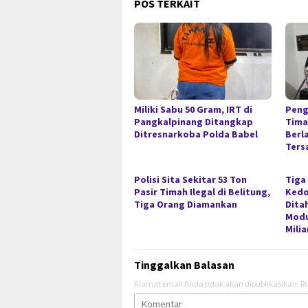
POS TERKAIT
Miliki Sabu 50 Gram, IRT di
Peng
Pangkalpinang Ditangkap
Timah
Ditresnarkoba Polda Babel
Berl
Ters
Polisi Sita Sekitar 53 Ton
Tiga
Pasir Timah Ilegal di Belitung,
Kedo
Tiga Orang Diamankan
Dita
Modu
Milia
Tinggalkan Balasan
Alamat email Anda tidak akan dipublikasikan.
Ru