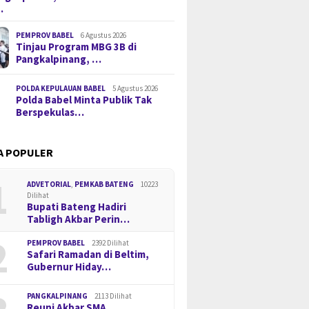
…
PEMPROV BABEL
6 Agustus 2026
Tinjau Program MBG 3B di
Pangkalpinang, …
POLDA KEPULAUAN BABEL
5 Agustus 2026
Polda Babel Minta Publik Tak
Berspekulas…
A POPULER
1
ADVETORIAL
,
PEMKAB BATENG
10223
Dilihat
Bupati Bateng Hadiri
Tabligh Akbar Perin…
2
PEMPROV BABEL
2392 Dilihat
Safari Ramadan di Beltim,
Gubernur Hiday…
PANGKALPINANG
2113 Dilihat
Reuni Akbar SMA