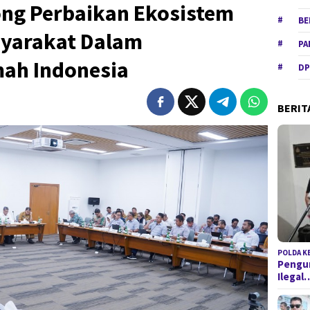
ong Perbaikan Ekosistem
BE
syarakat Dalam
PA
ah Indonesia
DP
BERIT
POLDA K
Pengun
Ilegal