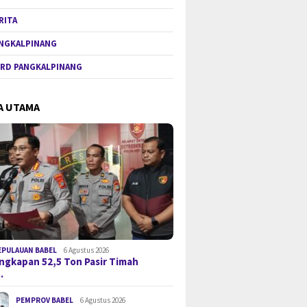
RITA
NGKALPINANG
RD PANGKALPINANG
A UTAMA
EPULAUAN BABEL
6 Agustus 2026
gkapan 52,5 Ton Pasir Timah
…
PEMPROV BABEL
6 Agustus 2026