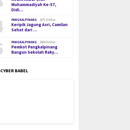
3
Muhammadiyah Ke-57,
Didi…
4
PANGKALPINANG
2071 Dilihat
Keripik Jagung Asri, Camilan
Sehat dari …
5
PANGKALPINANG
2069 Dilihat
Pemkot Pangkalpinang
Bangun Sekolah Raky…
 CYBER BABEL