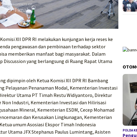
Komisi XII DPR RI melakukan kunjungan kerja reses ke
agenda pengawasan dan pembinaan terhadap sektor
bisa memberikan manfaat bagi masyarakat. Dalam
oup Discussion yang berlangsung di Ruang Rapat Utama
OTOM
ang dipimpin oleh Ketua Komisi XII DPR RI Bambang
Bidang Pelayanan Penanaman Modal, Kementerian Investasi
, Direktur Utama PT Timah Restu Widiyantoro, Direktur
Non Industri, Kementerian Investasi dan Hilirisasi
ngusahaan Mineral, Kementerian ESDM, Cecep Mohamad
 Pencemaran dan Kerusakan Lingkunagan, Kementerian
, Ketua umum Asosiasi Ekspor Timah Indonesia
POLDA K
tur Utama JFX Stephanus Paulus Lumintang, Asisten
Pengun