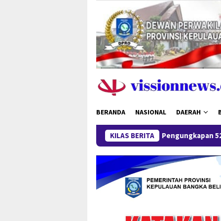
Loncat
ke
konten
BERANDA
NASIONAL
DAERAH
Pengungkapan 52,5 Ton Pasir Timah Ilega
KILAS BERITA