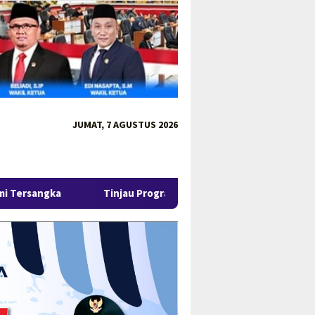
JUMAT, 7 AGUSTUS 2026
njau Program MBG 3B di Pangkalpinang, Gubernur Hidayat Tekank