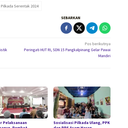
 Pilkada Serentak 2024
SEBARKAN
Pos berikutnya
istik
Peringati HUT RI, SDN 15 Pangkalpinang Gelar Pawai
Mandiri
r Pelaksanaan
Sosialisasi Pilkada Ulang, PPK
anye, Pemkot
dan PPS Asam Harap