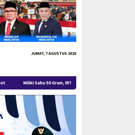
JUMAT, 7 AGUSTUS 2026
Gram, IRT di Pangkalpinang Ditangkap Ditresnarkoba Polda Babel