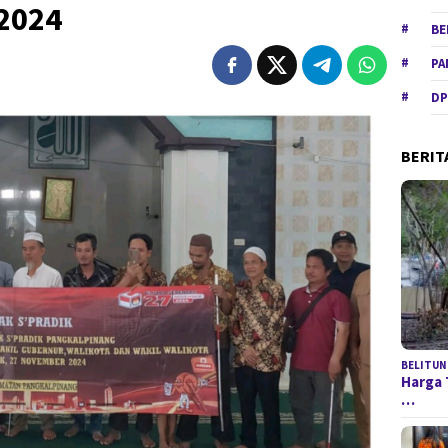
 2024
BE
PA
DP
BERIT
BELITUN
Harga 
…