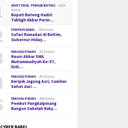
1
ADVETORIAL
,
PEMKAB BATENG
10223
Dilihat
Bupati Bateng Hadiri
Tabligh Akbar Perin…
2
PEMPROV BABEL
2392 Dilihat
Safari Ramadan di Beltim,
Gubernur Hiday…
3
PANGKALPINANG
2113 Dilihat
Reuni Akbar SMA
Muhammadiyah Ke-57,
Didi…
4
PANGKALPINANG
2072 Dilihat
Keripik Jagung Asri, Camilan
Sehat dari …
5
PANGKALPINANG
2069 Dilihat
Pemkot Pangkalpinang
Bangun Sekolah Raky…
 CYBER BABEL