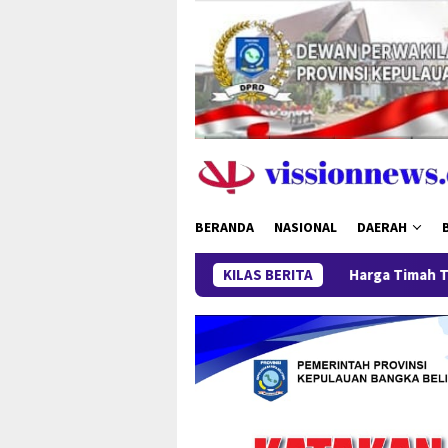
Loncat
ke
konten
BERANDA
NASIONAL
DAERAH
Harga Timah Turun, Aktivitas Tambang d
KILAS BERITA