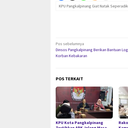
KPU Pangkalpinang Giat Natak Seperadik
Navigasi
Pos sebelumnya
Dinsos Pangkalpinang Berikan Bantuan Log
pos
Korban Kebakaran
POS TERKAIT
KPU Kota Pangkalpinang
Rako
Tertibkan APK Jelang Masa
Kamp