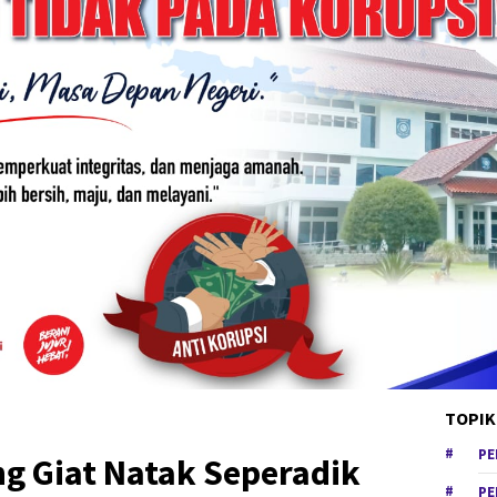
TOPIK
PE
g Giat Natak Seperadik
PE