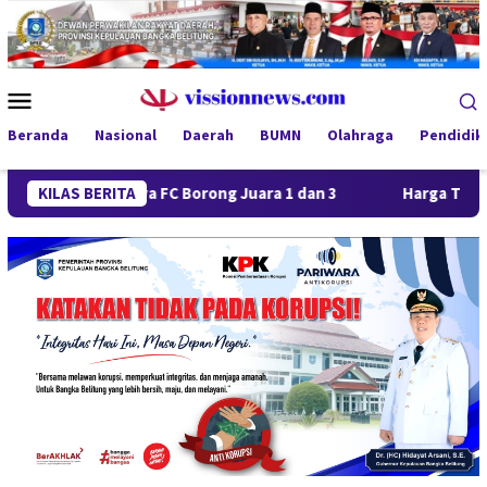
Loncat
ke
konten
Menu
Mobile
Beranda
Nasional
Daerah
BUMN
Olahraga
Pendidik
ra Jaya FC Borong Juara 1 dan 3
KILAS BERITA
Harga Timah Turun, Akt