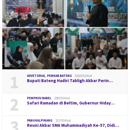
1
ADVETORIAL
,
PEMKAB BATENG
10223 Dilihat
Bupati Bateng Hadiri Tabligh Akbar Perin…
2
PEMPROV BABEL
2392 Dilihat
Safari Ramadan di Beltim, Gubernur Hiday…
3
PANGKALPINANG
2113 Dilihat
Reuni Akbar SMA Muhammadiyah Ke-57, Didi…