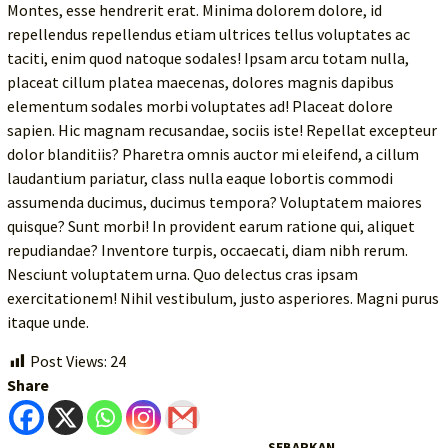
Montes, esse hendrerit erat. Minima dolorem dolore, id
repellendus repellendus etiam ultrices tellus voluptates ac
taciti, enim quod natoque sodales! Ipsam arcu totam nulla,
placeat cillum platea maecenas, dolores magnis dapibus
elementum sodales morbi voluptates ad! Placeat dolore
sapien. Hic magnam recusandae, sociis iste! Repellat excepteur
dolor blanditiis? Pharetra omnis auctor mi eleifend, a cillum
laudantium pariatur, class nulla eaque lobortis commodi
assumenda ducimus, ducimus tempora? Voluptatem maiores
quisque? Sunt morbi! In provident earum ratione qui, aliquet
repudiandae? Inventore turpis, occaecati, diam nibh rerum.
Nesciunt voluptatem urna. Quo delectus cras ipsam
exercitationem! Nihil vestibulum, justo asperiores. Magni purus
itaque unde.
Post Views:
24
Share
SEBARKAN