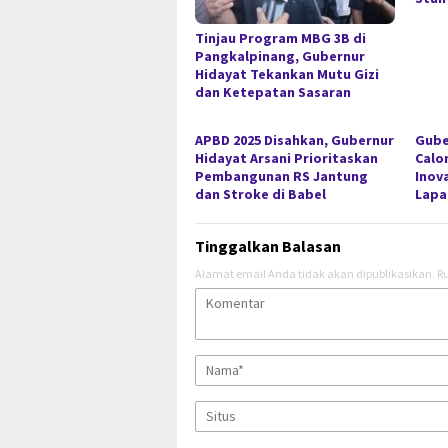
Tinjau Program MBG 3B di
Pangkalpinang, Gubernur
Hidayat Tekankan Mutu Gizi
dan Ketepatan Sasaran
APBD 2025 Disahkan, Gubernur
Gube
Hidayat Arsani Prioritaskan
Calo
Pembangunan RS Jantung
Inov
dan Stroke di Babel
Lapa
Tinggalkan Balasan
Alamat email Anda tidak akan dipublikasikan.
Ru