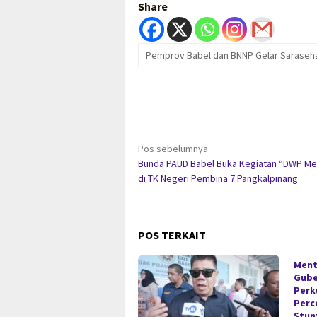
Share
Pemprov Babel dan BNNP Gelar Saraseha
Navigasi
Pos sebelumnya
Bunda PAUD Babel Buka Kegiatan “DWP Me
pos
di TK Negeri Pembina 7 Pangkalpinang
POS TERKAIT
Ment
Gube
Perk
Perc
Stun