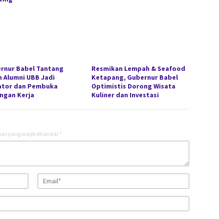
rnur Babel Tantang
Resmikan Lempah & Seafood
n Alumni UBB Jadi
Ketapang, Gubernur Babel
ator dan Pembuka
Optimistis Dorong Wisata
ngan Kerja
Kuliner dan Investasi
as yang wajib ditandai
*