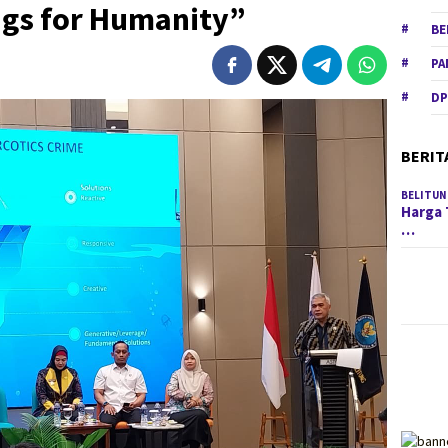
gs for Humanity”
BE
PA
DP
BERIT
BELITUN
Harga 
…