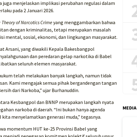
a juga menjelaskan implikasi perubahan regulasi dalam
laku pada 2 Januari 2026.
 Theory of Narcotics Crime
yang menggambarkan bahwa
aitan dengan kriminalitas, tetapi merupakan masalah
i mental, sosial, ekonomi, dan lingkungan masyarakat.
at Arsani, yang diwakili Kepala Bakesbangpol
yalahgunaan dan peredaran gelap narkotika di Babel
elibatkan seluruh elemen masyarakat.
ukum telah melakukan banyak langkah, namun tidak
apisan. Kami mengajak semua pihak bergandengan tangan
ersih dari Narkoba,” ujar Burhanuddin.
ntara Kesbangpol dan BNNP merupakan langkah nyata
MEDIA
ahan narkoba di daerah. “Ini bukan hanya agenda
l kita menyelamatkan generasi muda,” tegasnya.
hwa momentum HUT ke-25 Provinsi Babel yang
ya menjadi penegasan komitmen kolektif seluruh unsur