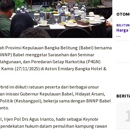
OTOM
BELITUN
Harga 
…
h Provinsi Kepulauan Bangka Belitung (Babel) bersama
(BNNP) Babel menggelar Sarasehan dan Seminar
ahgunaan, dan Peredaran Gelap Narkotika (P4GN)
, Kamis (27/11/2025) di Aston Emidary Bangka Hotel &
id ini diikuti ratusan peserta dari berbagai unsur
n inisiasi Gubernur Kepulauan Babel, Hidayat Arsani,
BERIT
Politik (Kesbangpol), bekerja sama dengan BNNP Babel
anto.
Irjen Pol Drs Agus Irianto, hadir sebagai
Keynote
 pendekatan hukum dalam pemulihan kampung rawan