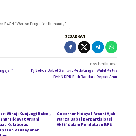
n P4GN “War on Drugs for Humanity”
SEBARKAN
Pos berikutnya
ngajar”
Pj Sekda Babel Sambut Kedatangan Wakil Ketua
BAKN DPR RI di Bandara Depati Amir
eri Wihaji Kunjungi Babel,
Gubernur Hidayat Arsani Ajak
rnur Hidayat Arsani
Warga Babel Berpartisipasi
uat Kolaborasi
Aktif dalam Pendataan BPS
epatan Penanganan
ting