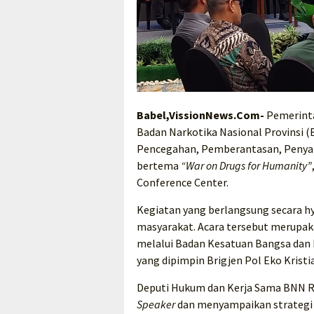
Babel,VissionNews.Com-
Pemerinta
Badan Narkotika Nasional Provinsi 
Pencegahan, Pemberantasan, Penyal
bertema
“War on Drugs for Humanity”
Conference Center.
Kegiatan yang berlangsung secara hybr
masyarakat. Acara tersebut merupaka
melalui Badan Kesatuan Bangsa dan 
yang dipimpin Brigjen Pol Eko Kristi
Deputi Hukum dan Kerja Sama BNN RI, 
Speaker
dan menyampaikan strategi