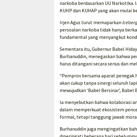
narkoba berdasarkan UU Narkotika. I
KUHP dan KUHAP yang akan mulai ber
Irjen Agus turut memaparkan
Iceberg
persoalan narkoba tidak hanya berk
fundamental yang menyangkut kondis
Sementara itu, Gubernur Babel Hiday
Burhanuddin, menegaskan bahwa pen
harus ditangani secara serius dan m
“Pemprov bersama aparat penegak h
akan cukup tanpa sinergi seluruh l
mewujudkan ‘Babel Bersinar’, Babel B
Ia menyebutkan bahwa kolaborasi a
dalam memperkuat ekosistem penceg
formal, tetapi tanggung jawab mora
Burhanuddin juga mengingatkan ba
diperingati beberapa hari sebelumn