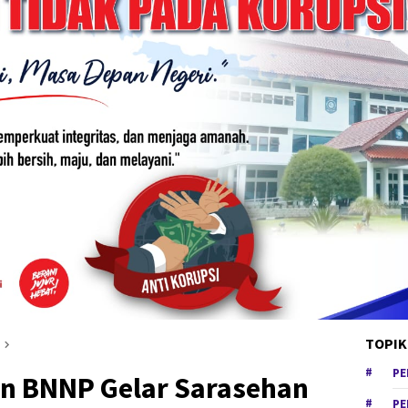
TOPIK
PE
n BNNP Gelar Sarasehan
PE