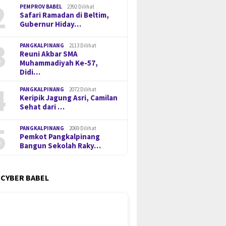
2
PEMPROV BABEL
2392 Dilihat
Safari Ramadan di Beltim,
Gubernur Hiday…
3
PANGKALPINANG
2113 Dilihat
Reuni Akbar SMA
Muhammadiyah Ke-57,
Didi…
4
PANGKALPINANG
2072 Dilihat
Keripik Jagung Asri, Camilan
Sehat dari …
5
PANGKALPINANG
2069 Dilihat
Pemkot Pangkalpinang
Bangun Sekolah Raky…
 CYBER BABEL