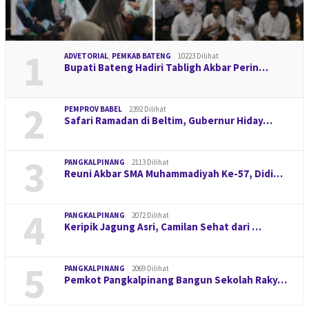
1
ADVETORIAL
,
PEMKAB BATENG
10223 Dilihat
Bupati Bateng Hadiri Tabligh Akbar Perin…
2
PEMPROV BABEL
2392 Dilihat
Safari Ramadan di Beltim, Gubernur Hiday…
3
PANGKALPINANG
2113 Dilihat
Reuni Akbar SMA Muhammadiyah Ke-57, Didi…
4
PANGKALPINANG
2072 Dilihat
Keripik Jagung Asri, Camilan Sehat dari …
5
PANGKALPINANG
2069 Dilihat
Pemkot Pangkalpinang Bangun Sekolah Raky…