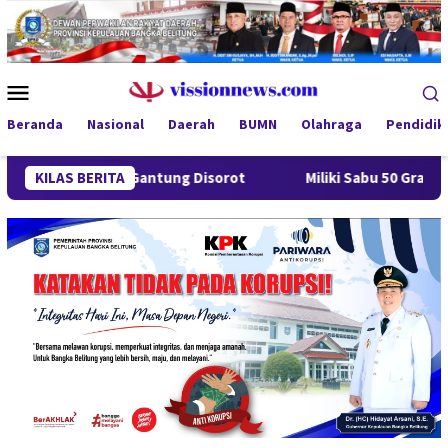
Loncat
ke
konten
Menu
Mobile
Beranda
Nasional
Daerah
BUMN
Olahraga
Pendidik
esa Gantung Disorot
KILAS BERITA
Miliki Sabu 50 Gram, IRT di Pangkal