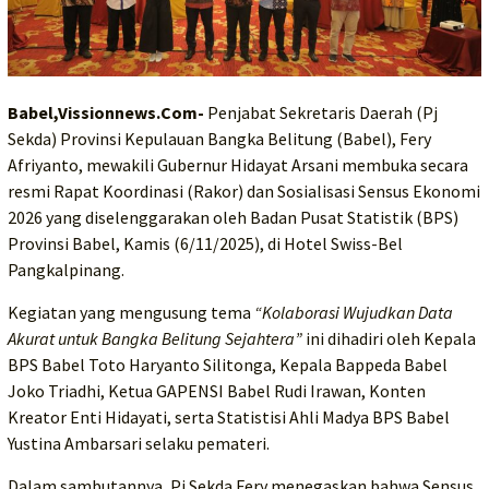
Babel,Vissionnews.Com-
Penjabat Sekretaris Daerah (Pj
Sekda) Provinsi Kepulauan Bangka Belitung (Babel), Fery
Afriyanto, mewakili Gubernur Hidayat Arsani membuka secara
resmi Rapat Koordinasi (Rakor) dan Sosialisasi Sensus Ekonomi
2026 yang diselenggarakan oleh Badan Pusat Statistik (BPS)
Provinsi Babel, Kamis (6/11/2025), di Hotel Swiss-Bel
Pangkalpinang.
Kegiatan yang mengusung tema
“Kolaborasi Wujudkan Data
Akurat untuk Bangka Belitung Sejahtera”
ini dihadiri oleh Kepala
BPS Babel Toto Haryanto Silitonga, Kepala Bappeda Babel
Joko Triadhi, Ketua GAPENSI Babel Rudi Irawan, Konten
Kreator Enti Hidayati, serta Statistisi Ahli Madya BPS Babel
Yustina Ambarsari selaku pemateri.
Dalam sambutannya, Pj Sekda Fery menegaskan bahwa Sensus