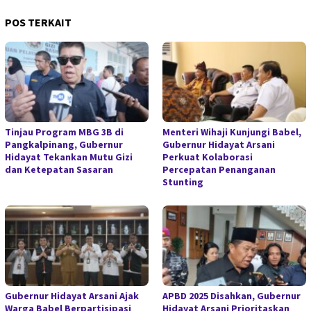
POS TERKAIT
Tinjau Program MBG 3B di
Menteri Wihaji Kunjungi Babel,
Pangkalpinang, Gubernur
Gubernur Hidayat Arsani
Hidayat Tekankan Mutu Gizi
Perkuat Kolaborasi
dan Ketepatan Sasaran
Percepatan Penanganan
Stunting
Gubernur Hidayat Arsani Ajak
APBD 2025 Disahkan, Gubernur
Warga Babel Berpartisipasi
Hidayat Arsani Prioritaskan