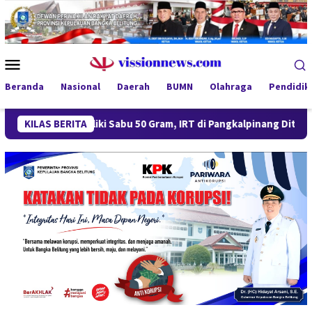
Loncat
ke
konten
Menu
Mobile
Beranda
Nasional
Daerah
BUMN
Olahraga
Pendidik
KILAS BERITA
Miliki Sabu 50 Gram, IRT di Pangkalpinang Ditangkap Ditr