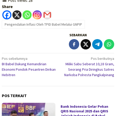
Post Views:
28
Share
Pengendalian Inflasi Oleh TPID Babel Melalui GNPIP
SEBARKAN
Navigasi
Pos sebelumnya
Pos berikutnya
BI Babel Dukung Kemandirian
Miliki Sabu Seberat 10,18 Gram,
pos
Ekonomi Pondok Pesantren Dirikan
Seorang Pria Diringkus Satres
Hebitren
Narkoba Polresta Pangkalpinang
POS TERKAIT
Bank Indonesia Gelar Pekan
QRIS Nasional 2025 dan QRIS
Jelajah Indonesia di Babel