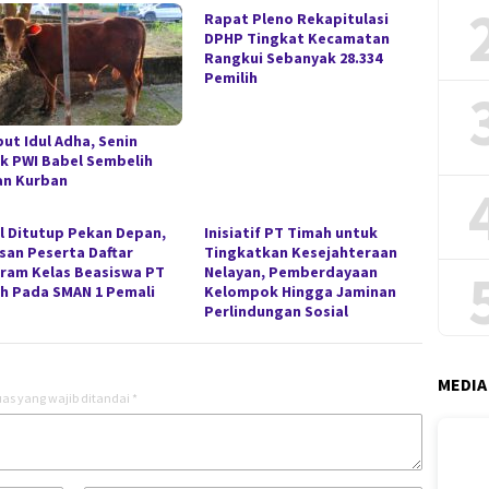
Rapat Pleno Rekapitulasi
DPHP Tingkat Kecamatan
Rangkui Sebanyak 28.334
Pemilih
ut Idul Adha, Senin
k PWI Babel Sembelih
n Kurban
l Ditutup Pekan Depan,
Inisiatif PT Timah untuk
san Peserta Daftar
Tingkatkan Kesejahteraan
ram Kelas Beasiswa PT
Nelayan, Pemberdayaan
h Pada SMAN 1 Pemali
Kelompok Hingga Jaminan
Perlindungan Sosial
MEDIA
as yang wajib ditandai
*