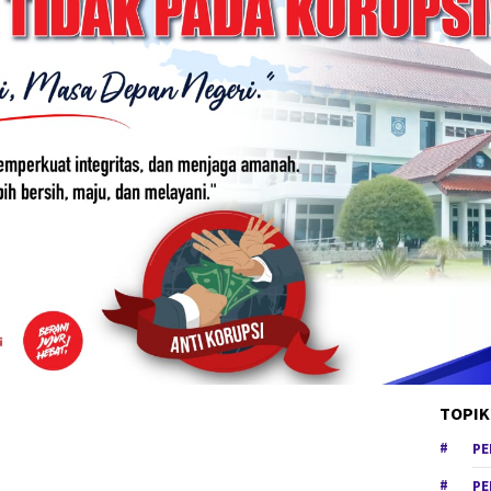
TOPIK
PE
PE