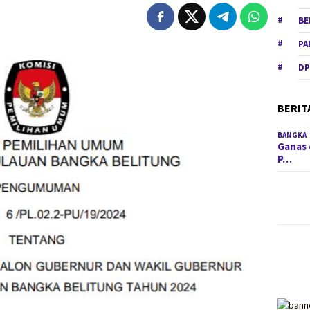
BE
PA
DP
BERIT
BANGKA
Ganas 
P…