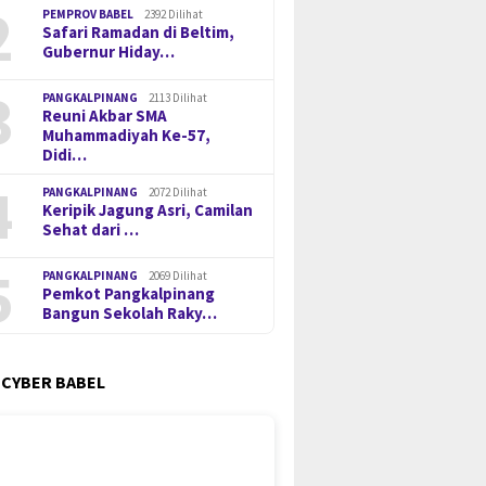
2
PEMPROV BABEL
2392 Dilihat
Safari Ramadan di Beltim,
Gubernur Hiday…
3
PANGKALPINANG
2113 Dilihat
Reuni Akbar SMA
Muhammadiyah Ke-57,
Didi…
4
PANGKALPINANG
2072 Dilihat
Keripik Jagung Asri, Camilan
Sehat dari …
5
PANGKALPINANG
2069 Dilihat
Pemkot Pangkalpinang
Bangun Sekolah Raky…
 CYBER BABEL