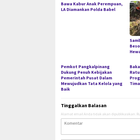
Bawa Kabur Anak Perempuan,
LA Diamankan Polda Babel
Samb
Beso
Hewa
Pemkot Pangkalpinang
Baka
Dukung Penuh Kebijakan
Ratu
Pemerintah Pusat Dalam
Prog
Mewujudkan Tata Kelola yang
Tima
Baik
Tinggalkan Balasan
Alamat email Anda tidak akan dipublikasikan.
Ru