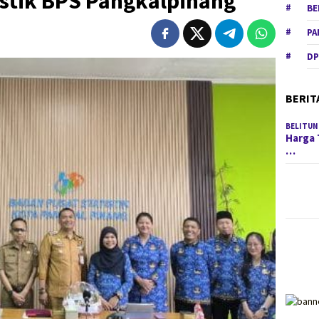
istik BPS Pangkalpinang
BE
PA
DP
BERIT
BELITUN
Harga 
…