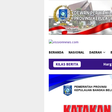
Loncat
ke
konten
BERANDA
NASIONAL
DAERAH
KILAS BERITA
Harga Timah Turun, Akt