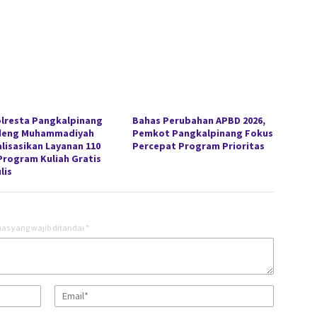
lresta Pangkalpinang
Bahas Perubahan APBD 2026,
deng Muhammadiyah
Pemkot Pangkalpinang Fokus
alisasikan Layanan 110
Percepat Program Prioritas
Program Kuliah Gratis
lis
as yang wajib ditandai
*