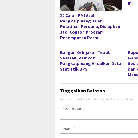
Ini
20 Calon PMI Asal
Pangkalpinang Jalani
Pelatihan Perdana, Disiapkan
Jadi Contoh Program
Penempatan Resmi
Bangun Kebijakan Tepat
Kapo
Sasaran, Pemkot
Gan
Pangkalpinang Andalkan Data
Sosi
Statistik BPS
dan 
Menu
Tinggalkan Balasan
Alamat email Anda tidak akan dipublikasikan.
Ru