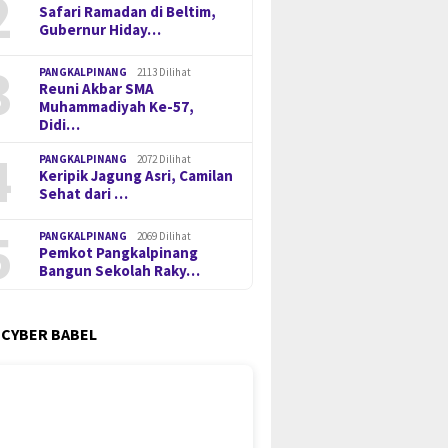
2
Safari Ramadan di Beltim,
Gubernur Hiday…
3
PANGKALPINANG
2113 Dilihat
Reuni Akbar SMA
Muhammadiyah Ke-57,
Didi…
4
PANGKALPINANG
2072 Dilihat
Keripik Jagung Asri, Camilan
Sehat dari …
5
PANGKALPINANG
2069 Dilihat
Pemkot Pangkalpinang
Bangun Sekolah Raky…
 CYBER BABEL