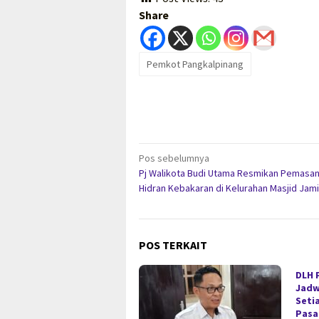
Share
Pemkot Pangkalpinang
Navigasi
Pos sebelumnya
Pj Walikota Budi Utama Resmikan Pemasa
pos
Hidran Kebakaran di Kelurahan Masjid Jami
POS TERKAIT
DLH 
Jadw
Seti
Pasa