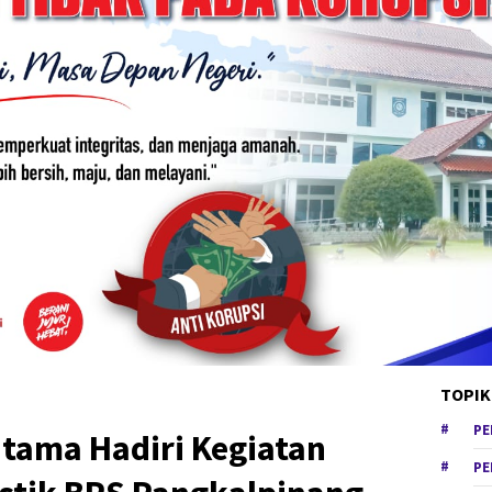
TOPIK
PE
Utama Hadiri Kegiatan
PE