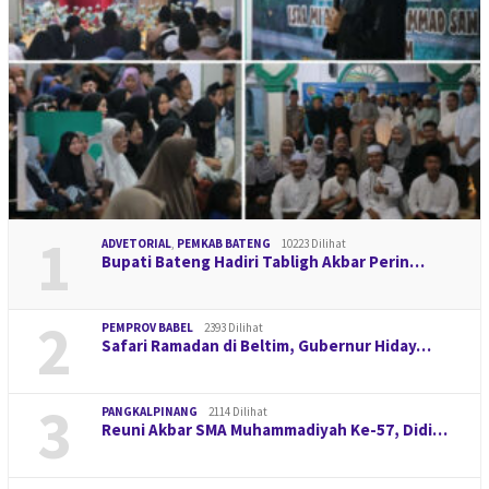
1
ADVETORIAL
,
PEMKAB BATENG
10223 Dilihat
Bupati Bateng Hadiri Tabligh Akbar Perin…
2
PEMPROV BABEL
2393 Dilihat
Safari Ramadan di Beltim, Gubernur Hiday…
3
PANGKALPINANG
2114 Dilihat
Reuni Akbar SMA Muhammadiyah Ke-57, Didi…