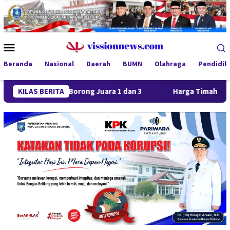
Loncat
ke
konten
Menu
Mobile
Beranda
Nasional
Daerah
BUMN
Olahraga
Pendidik
aya FC Borong Juara 1 dan 3
KILAS BERITA
Harga Timah Turun, Aktivita