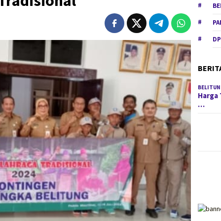
Tradisional
BE
PA
DP
BERIT
BELITUN
Harga 
…