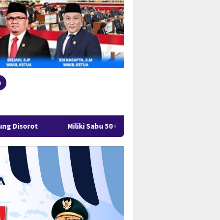
n
Miliki Sabu 50 Gram, IRT di Pangkalpinang Ditangkap Ditresnark