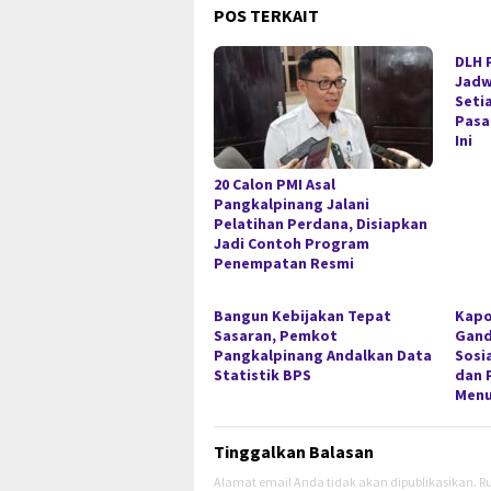
POS TERKAIT
DLH 
Jadw
Seti
Pasa
Ini
20 Calon PMI Asal
Pangkalpinang Jalani
Pelatihan Perdana, Disiapkan
Jadi Contoh Program
Penempatan Resmi
Bangun Kebijakan Tepat
Kapo
Sasaran, Pemkot
Gan
Pangkalpinang Andalkan Data
Sosi
Statistik BPS
dan 
Menu
Tinggalkan Balasan
Alamat email Anda tidak akan dipublikasikan.
Ru