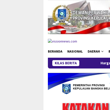
Loncat
ke
konten
BERANDA
NASIONAL
DAERAH
KILAS BERITA
Harga Timah Turun, Akti