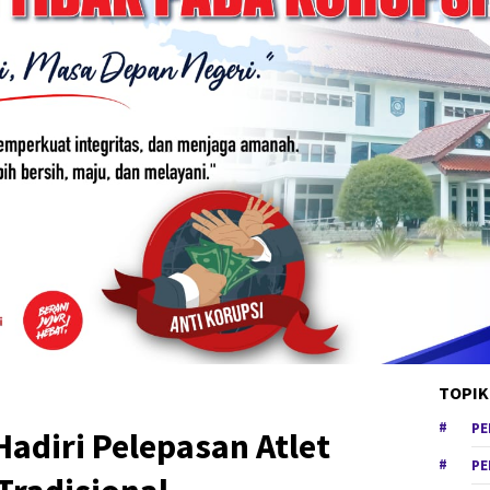
TOPIK
PE
Hadiri Pelepasan Atlet
PE