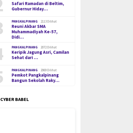
2
Safari Ramadan di Beltim,
Gubernur Hiday…
3
PANGKALPINANG
2113 Dilihat
Reuni Akbar SMA
Muhammadiyah Ke-57,
Didi…
4
PANGKALPINANG
2072 Dilihat
Keripik Jagung Asri, Camilan
Sehat dari …
5
PANGKALPINANG
2069 Dilihat
Pemkot Pangkalpinang
Bangun Sekolah Raky…
 CYBER BABEL