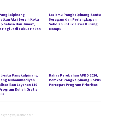
Pangkalpinang
Lazismu Pangkalpinang Bantu
alkan Aksi Bersih Kota
Seragam dan Perlengkapan
ap Selasa dan Jumat,
Sekolah untuk Siswa Kurang
r Pagi Jadi Fokus Pekan
Mampu
lresta Pangkalpinang
Bahas Perubahan APBD 2026,
deng Muhammadiyah
Pemkot Pangkalpinang Fokus
alisasikan Layanan 110
Percepat Program Prioritas
Program Kuliah Gratis
lis
as yang wajib ditandai
*