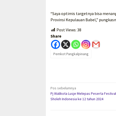
“Saya optimis targetnya bisa mena
Provinsi Kepulauan Babel,” pungkasn
Post Views:
38
Share
Pemkot Pangkalpinang
Navigasi
Pos sebelumnya
Pj Walikota Lusje Melepas Peserta Festiva
pos
Sholeh Indonesia ke 12 tahun 2024