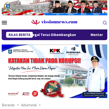
Loncat
ke
konten
Menu
Mobile
mah Ilegal Terus Dikembangkan
KILAS BERITA
Menteri Wihaji Kunjungi B
Beranda
Advetorial