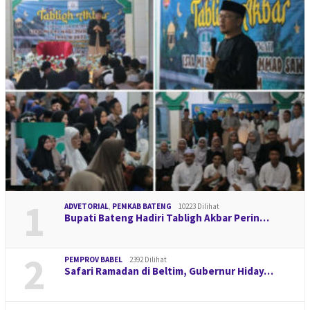
1
ADVETORIAL
,
PEMKAB BATENG
10223 Dilihat
Bupati Bateng Hadiri Tabligh Akbar Perin…
2
PEMPROV BABEL
2392 Dilihat
Safari Ramadan di Beltim, Gubernur Hiday…