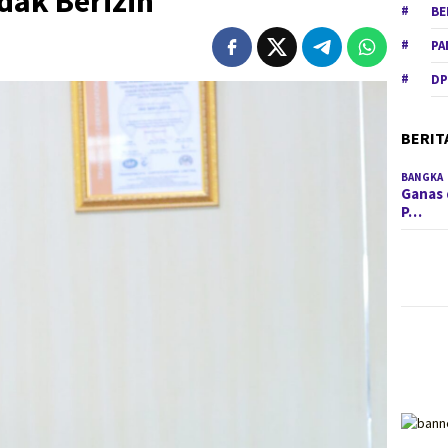
dak Berizin
BE
PA
DP
BERIT
BANGKA
Ganas 
P…