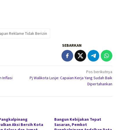
Papan Reklame Tidak Berizin
SEBARKAN
Pos berikutnya
 Inflasi
Pj Walikota Lusje: Capaian Kerja Yang Sudah Baik
Dipertahankan
Pangkalpinang
Bangun Kebijakan Tepat
alkan Aksi Bersih Kota
Sasaran, Pemkot
ap Selasa dan Jumat,
Pangkalpinang Andalkan Data