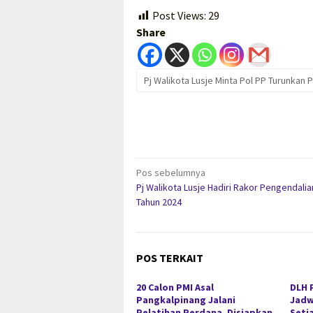
Post Views:
29
Share
Pj Walikota Lusje Minta Pol PP Turunkan 
Navigasi
Pos sebelumnya
Pj Walikota Lusje Hadiri Rakor Pengendalian
pos
Tahun 2024
POS TERKAIT
20 Calon PMI Asal
DLH 
Pangkalpinang Jalani
Jadw
Pelatihan Perdana, Disiapkan
Seti