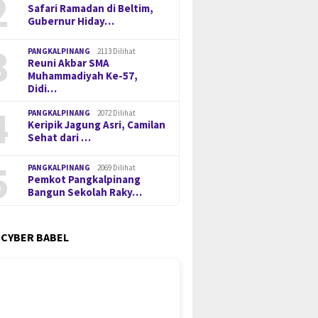
2
Safari Ramadan di Beltim,
Gubernur Hiday…
3
PANGKALPINANG
2113 Dilihat
Reuni Akbar SMA
Muhammadiyah Ke-57,
Didi…
4
PANGKALPINANG
2072 Dilihat
Keripik Jagung Asri, Camilan
Sehat dari …
5
PANGKALPINANG
2069 Dilihat
Pemkot Pangkalpinang
Bangun Sekolah Raky…
 CYBER BABEL