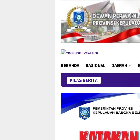
Loncat
ke
konten
BERANDA
NASIONAL
DAERAH
KILAS BERITA
Ganas di Sempan Cup 